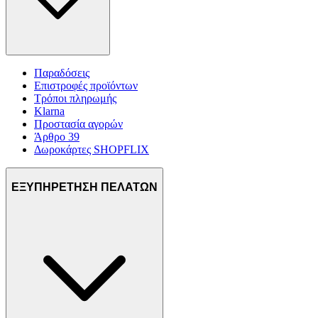
Παραδόσεις
Επιστροφές προϊόντων
Τρόποι πληρωμής
Klarna
Προστασία αγορών
Άρθρο 39
Δωροκάρτες SHOPFLIX
ΕΞΥΠΗΡΕΤΗΣΗ ΠΕΛΑΤΩΝ