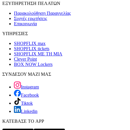
ΕΞΥΠΗΡΕΤΗΣΗ ΠΕΛΑΤΩΝ
Παρακολούθηση Παραγγελίας
Συχνές ερωτήσεις
Επικοινωνία
ΥΠΗΡΕΣΙΕΣ
SHOPFLIX max
SHOPFLIX tickets
SHOPFLIX ΜΕ ΤΗ ΜΙΑ
Clever Point
BOX NOW Lockers
ΣΥΝΔΕΣΟΥ ΜΑΖΙ ΜΑΣ
Instagram
Facebook
Tiktok
Linkedin
ΚΑΤΕΒΑΣΕ ΤΟ APP