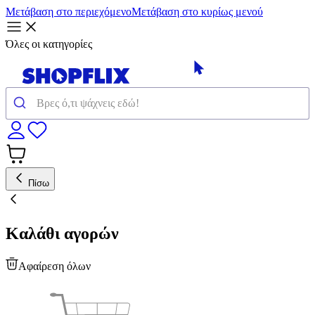
Μετάβαση στο περιεχόμενο
Μετάβαση στο κυρίως μενού
Όλες οι κατηγορίες
Πίσω
Καλάθι αγορών
Αφαίρεση όλων