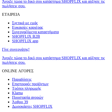
Άνοιξε τώρα το δικό σου κατάστημα SHOPFLIX και αύξησε τις
πωλήσεις σου.
ΕΤΑΙΡΕΙΑ
Σχετικά με εμάς
Ευκαιρίες καριέρας
Συνεργαζόμενα καταστήματα
SHOPFLIX B2B
SHOPFLIX app
Γίνε συνεργάτης!
Άνοιξε τώρα το δικό σου κατάστημα SHOPFLIX και αύξησε τις
πωλήσεις σου.
ONLINE ΑΓΟΡΕΣ
Παραδόσεις
Επιστροφές προϊόντων
Τρόποι πληρωμής
Klarna
Προστασία αγορών
Άρθρο 39
Δωροκάρτες SHOPFLIX