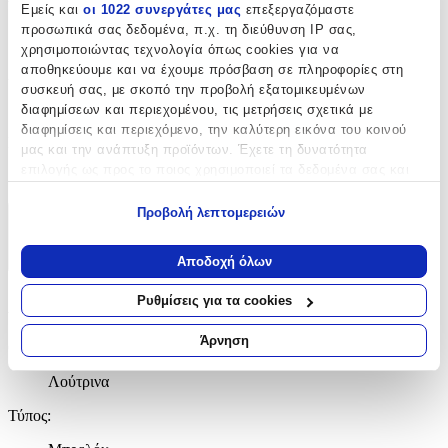
Υλικό
:
Εμείς και
οι 1022 συνεργάτες μας
επεξεργαζόμαστε
προσωπικά σας δεδομένα, π.χ. τη διεύθυνση IP σας,
Υφασμάτινο
χρησιμοποιώντας τεχνολογία όπως cookies για να
αποθηκεύουμε και να έχουμε πρόσβαση σε πληροφορίες στη
Χρώμα
:
συσκευή σας, με σκοπό την προβολή εξατομικευμένων
Κόκκινο
διαφημίσεων και περιεχομένου, τις μετρήσεις σχετικά με
διαφημίσεις και περιεχόμενο, την καλύτερη εικόνα του κοινού
Κατασκευαστής
:
μας και την ανάπτυξη προϊόντων. Έχετε τη δυνατότητα
επιλογής ως προς το ποιος χρησιμοποιεί τα δεδομένα σας και
OEM
για ποιους σκοπούς.
Προβολή λεπτομερειών
Χαρακτηριστικά
Εάν μας επιτρέπετε, θα θέλαμε επίσης:
Να συλλέξουμε πληροφορίες σχετικά με τη γεωγραφική
Αποδοχή όλων
+
σας τοποθεσία, οι οποίες μπορεί να είναι ακριβείς σε
απόσταση μερικών μέτρων
Χαρακτηριστικά
Ρυθμίσεις για τα cookies
Να αναγνωρίσουμε τη συσκευή σας σαρώνοντας ενεργά
για συγκεκριμένα χαρακτηριστικά (δακτυλικό αποτύπωμα)
Άρνηση
Θέμα
:
Μάθετε περισσότερα σχετικά με τον τρόπο επεξεργασίας των
προσωπικών σας δεδομένων και καθορίστε τις προτιμήσεις σας
Λούτρινα
στην
ενότητα “Λεπτομέρειες”
. Μπορείτε να αλλάξετε ή να
Τύπος
:
ανακαλέσετε τη συγκατάθεσή σας ανά πάσα στιγμή από τη
Δήλωση Cookies.