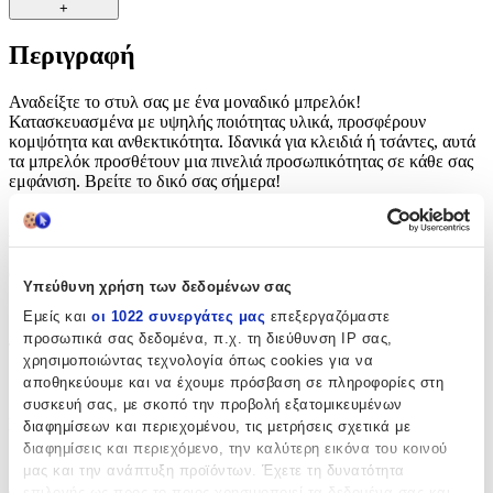
+
Περιγραφή
Αναδείξτε το στυλ σας με ένα μοναδικό μπρελόκ!
Κατασκευασμένα με υψηλής ποιότητας υλικά, προσφέρουν
κομψότητα και ανθεκτικότητα. Ιδανικά για κλειδιά ή τσάντες, αυτά
τα μπρελόκ προσθέτουν μια πινελιά προσωπικότητας σε κάθε σας
εμφάνιση. Βρείτε το δικό σας σήμερα!
Χαρακτηριστικά
Θέμα
:
Υπεύθυνη χρήση των δεδομένων σας
Κινούμενα Σχέδια
Εμείς και
οι 1022 συνεργάτες μας
επεξεργαζόμαστε
προσωπικά σας δεδομένα, π.χ. τη διεύθυνση IP σας,
Τύπος
:
χρησιμοποιώντας τεχνολογία όπως cookies για να
αποθηκεύουμε και να έχουμε πρόσβαση σε πληροφορίες στη
Μπρελόκ
συσκευή σας, με σκοπό την προβολή εξατομικευμένων
Κατασκευαστής
:
διαφημίσεων και περιεχομένου, τις μετρήσεις σχετικά με
διαφημίσεις και περιεχόμενο, την καλύτερη εικόνα του κοινού
OEM
μας και την ανάπτυξη προϊόντων. Έχετε τη δυνατότητα
επιλογής ως προς το ποιος χρησιμοποιεί τα δεδομένα σας και