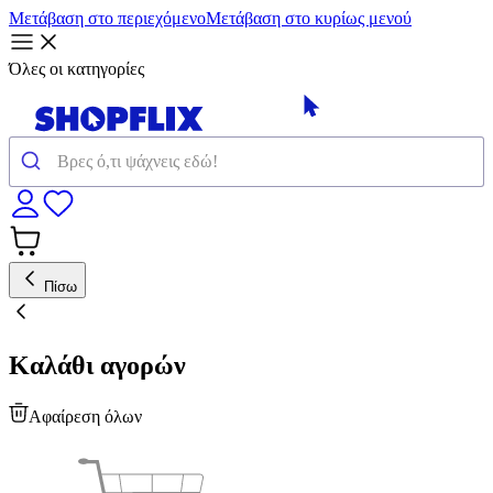
Μετάβαση στο περιεχόμενο
Μετάβαση στο κυρίως μενού
Όλες οι κατηγορίες
Πίσω
Καλάθι αγορών
Αφαίρεση όλων