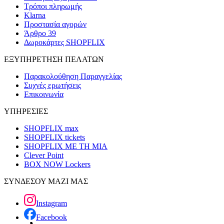
Τρόποι πληρωμής
Klarna
Προστασία αγορών
Άρθρο 39
Δωροκάρτες SHOPFLIX
ΕΞΥΠΗΡΕΤΗΣΗ ΠΕΛΑΤΩΝ
Παρακολούθηση Παραγγελίας
Συχνές ερωτήσεις
Επικοινωνία
ΥΠΗΡΕΣΙΕΣ
SHOPFLIX max
SHOPFLIX tickets
SHOPFLIX ΜΕ ΤΗ ΜΙΑ
Clever Point
BOX NOW Lockers
ΣΥΝΔΕΣΟΥ ΜΑΖΙ ΜΑΣ
Instagram
Facebook