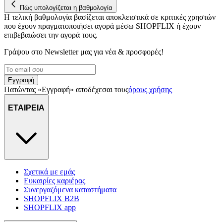
Πώς υπολογίζεται η βαθμολογία
διαφημίσεων και περιεχομένου, τις μετρήσεις σχετικά με
Η τελική βαθμολογία βασίζεται αποκλειστικά σε κριτικές χρηστών
διαφημίσεις και περιεχόμενο, την καλύτερη εικόνα του κοινού
που έχουν πραγματοποιήσει αγορά μέσω SHOPFLIX ή έχουν
μας και την ανάπτυξη προϊόντων. Επίσης, κοινοποιούμε
επιβεβαιώσει την αγορά τους.
πληροφορίες σχετικά με την από μέρους σας χρήση της
τοποθεσίας μας στους συνεργάτες μέσων κοινωνικής
Γράψου στο Νewsletter μας για νέα & προσφορές!
δικτύωσης, διαφημίσεων και ανάλυσης.
Εγγραφή
Πατώντας «Εγγραφή» αποδέχεσαι τους
όρους χρήσης
ΕΤΑΙΡΕΙΑ
Σχετικά με εμάς
Ευκαιρίες καριέρας
Συνεργαζόμενα καταστήματα
SHOPFLIX B2B
SHOPFLIX app