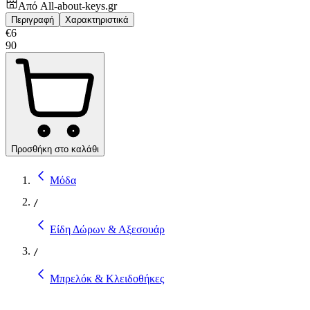
Από
All-about-keys.gr
Περιγραφή
Χαρακτηριστικά
€
6
90
Προσθήκη στο καλάθι
Μόδα
/
Είδη Δώρων & Αξεσουάρ
/
Μπρελόκ & Κλειδοθήκες