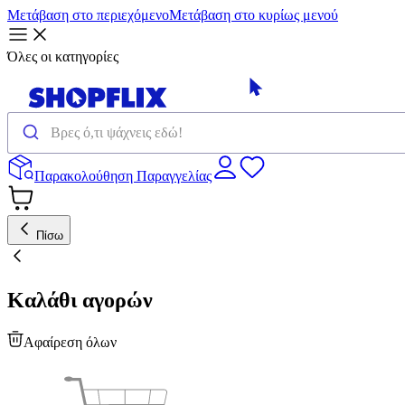
Μετάβαση στο περιεχόμενο
Μετάβαση στο κυρίως μενού
Όλες οι κατηγορίες
Παρακολούθηση Παραγγελίας
Πίσω
Καλάθι αγορών
Αφαίρεση όλων