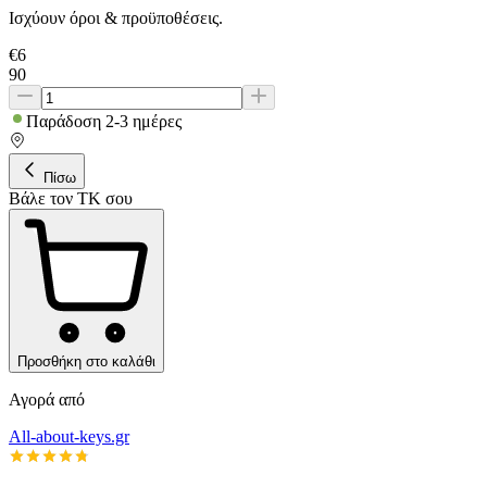
Ισχύουν όροι & προϋποθέσεις.
€
6
90
Παράδοση 2-3 ημέρες
Πίσω
Βάλε τον ΤΚ σου
Προσθήκη στο καλάθι
Αγορά από
All-about-keys.gr