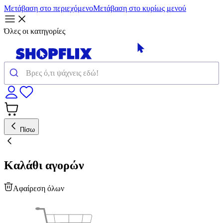
Μετάβαση στο περιεχόμενο
Μετάβαση στο κυρίως μενού
Όλες οι κατηγορίες
Πίσω
Καλάθι αγορών
Αφαίρεση όλων