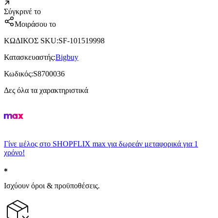
Σύγκρινέ το
Μοιράσου το
ΚΩΔΙΚΟΣ SKU
:
SF-101519998
Κατασκευαστής
:
Bigbuy
Κωδικός
:
S8700036
Δες όλα τα χαρακτηριστικά
Γίνε μέλος στο SHOPFLIX max για δωρεάν μεταφορικά για 1
χρόνο!
Ισχύουν όροι & προϋποθέσεις.