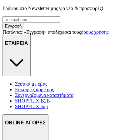
μας και την ανάπτυξη προϊόντων. Επίσης, κοινοποιούμε
Γράψου στο Νewsletter μας για νέα & προσφορές!
πληροφορίες σχετικά με την από μέρους σας χρήση της
τοποθεσίας μας στους συνεργάτες μέσων κοινωνικής
δικτύωσης, διαφημίσεων και ανάλυσης.
Εγγραφή
Πατώντας «Εγγραφή» αποδέχεσαι τους
όρους χρήσης
ΕΤΑΙΡΕΙΑ
Σχετικά με εμάς
Ευκαιρίες καριέρας
Συνεργαζόμενα καταστήματα
SHOPFLIX B2B
SHOPFLIX app
ONLINE ΑΓΟΡΕΣ