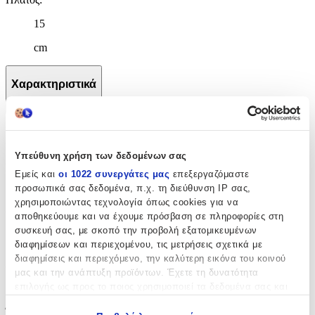
15
cm
Χαρακτηριστικά
+
Χαρακτηριστικά
Υπεύθυνη χρήση των δεδομένων σας
Κατασκευαστής
:
Εμείς και
οι 1022 συνεργάτες μας
επεξεργαζόμαστε
προσωπικά σας δεδομένα, π.χ. τη διεύθυνση IP σας,
Bigbuy
χρησιμοποιώντας τεχνολογία όπως cookies για να
Υλικό
:
αποθηκεύουμε και να έχουμε πρόσβαση σε πληροφορίες στη
συσκευή σας, με σκοπό την προβολή εξατομικευμένων
Πλαστικό
διαφημίσεων και περιεχομένου, τις μετρήσεις σχετικά με
διαφημίσεις και περιεχόμενο, την καλύτερη εικόνα του κοινού
Χρώμα
:
μας και την ανάπτυξη προϊόντων. Έχετε τη δυνατότητα
Μαύρο
επιλογής ως προς το ποιος χρησιμοποιεί τα δεδομένα σας και
για ποιους σκοπούς.
Ύψος
: