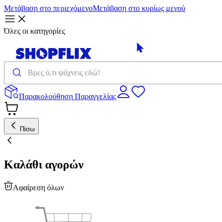
Μετάβαση στο περιεχόμενο
Μετάβαση στο κυρίως μενού
Όλες οι κατηγορίες
Παρακολούθηση Παραγγελίας
Πίσω
Καλάθι αγορών
Αφαίρεση όλων