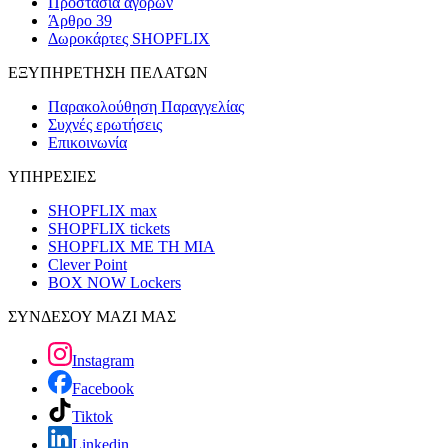
Προστασία αγορών
Άρθρο 39
Δωροκάρτες SHOPFLIX
ΕΞΥΠΗΡΕΤΗΣΗ ΠΕΛΑΤΩΝ
Παρακολούθηση Παραγγελίας
Συχνές ερωτήσεις
Επικοινωνία
ΥΠΗΡΕΣΙΕΣ
SHOPFLIX max
SHOPFLIX tickets
SHOPFLIX ΜΕ ΤΗ ΜΙΑ
Clever Point
BOX NOW Lockers
ΣΥΝΔΕΣΟΥ ΜΑΖΙ ΜΑΣ
Instagram
Facebook
Tiktok
Linkedin