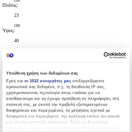
Πλάτος
:
23
cm
Ύψος
:
40
cm
Χαρακτηριστικά
Υπεύθυνη χρήση των δεδομένων σας
+
Εμείς και
οι 1022 συνεργάτες μας
επεξεργαζόμαστε
Χαρακτηριστικά
προσωπικά σας δεδομένα, π.χ. τη διεύθυνση IP σας,
χρησιμοποιώντας τεχνολογία όπως cookies για να
αποθηκεύουμε και να έχουμε πρόσβαση σε πληροφορίες στη
Κατασκευαστής
:
συσκευή σας, με σκοπό την προβολή εξατομικευμένων
διαφημίσεων και περιεχομένου, τις μετρήσεις σχετικά με
Polo
διαφημίσεις και περιεχόμενο, την καλύτερη εικόνα του κοινού
Βασικά Χαρακτηριστικά
μας και την ανάπτυξη προϊόντων. Έχετε τη δυνατότητα
επιλογής ως προς το ποιος χρησιμοποιεί τα δεδομένα σας και