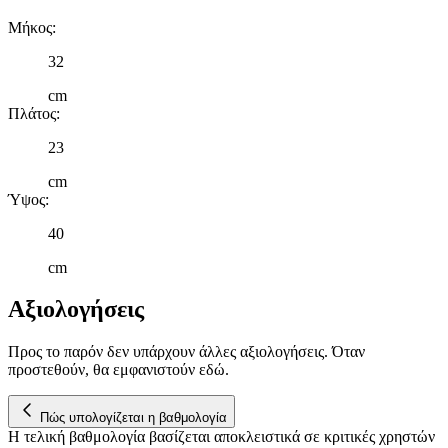
διαφημίσεων και περιεχομένου, τις μετρήσεις σχετικά με
διαφημίσεις και περιεχόμενο, την καλύτερη εικόνα του κοινού
Μήκος
:
μας και την ανάπτυξη προϊόντων. Επίσης, κοινοποιούμε
32
πληροφορίες σχετικά με την από μέρους σας χρήση της
τοποθεσίας μας στους συνεργάτες μέσων κοινωνικής
cm
δικτύωσης, διαφημίσεων και ανάλυσης.
Πλάτος
:
23
cm
Ύψος
:
40
cm
Αξιολογήσεις
Προς το παρόν δεν υπάρχουν άλλες αξιολογήσεις. Όταν
προστεθούν, θα εμφανιστούν εδώ.
Πώς υπολογίζεται η βαθμολογία
Η τελική βαθμολογία βασίζεται αποκλειστικά σε κριτικές χρηστών