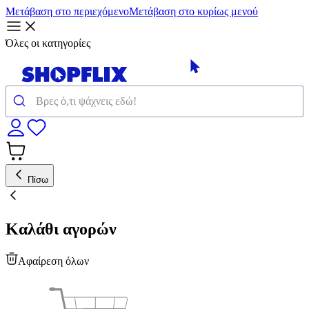
Μετάβαση στο περιεχόμενο
Μετάβαση στο κυρίως μενού
Όλες οι κατηγορίες
Πίσω
Καλάθι αγορών
Αφαίρεση όλων