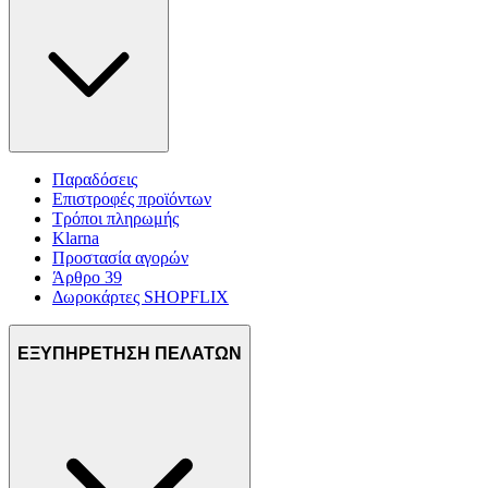
Παραδόσεις
Επιστροφές προϊόντων
Τρόποι πληρωμής
Klarna
Προστασία αγορών
Άρθρο 39
Δωροκάρτες SHOPFLIX
ΕΞΥΠΗΡΕΤΗΣΗ ΠΕΛΑΤΩΝ