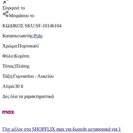
Σύγκρινέ το
Μοιράσου το
ΚΩΔΙΚΟΣ SKU
:
SF-10146104
Κατασκευαστής
:
Polo
Χρώμα
:
Πορτοκαλί
Φύλο
:
Κορίτσι
Τύπος
:
Πλάτης
Τάξη
:
Γυμνασίου - Λυκείου
Λίτρα
:
30 lt
Δες όλα τα χαρακτηριστικά
Γίνε μέλος στο SHOPFLIX max για δωρεάν μεταφορικά για 1