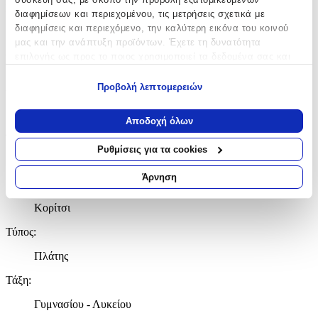
Κατασκευαστής
:
διαφημίσεων και περιεχομένου, τις μετρήσεις σχετικά με
διαφημίσεις και περιεχόμενο, την καλύτερη εικόνα του κοινού
Polo
μας και την ανάπτυξη προϊόντων. Έχετε τη δυνατότητα
επιλογής ως προς το ποιος χρησιμοποιεί τα δεδομένα σας και
Βασικά Χαρακτηριστικά
για ποιους σκοπούς.
Χρώμα
:
Προβολή λεπτομερειών
Εάν μας επιτρέπετε, θα θέλαμε επίσης:
Κόκκινο
Να συλλέξουμε πληροφορίες σχετικά με τη γεωγραφική
Αποδοχή όλων
σας τοποθεσία, οι οποίες μπορεί να είναι ακριβείς σε
Φύλο
:
απόσταση μερικών μέτρων
Ρυθμίσεις για τα cookies
Να αναγνωρίσουμε τη συσκευή σας σαρώνοντας ενεργά
Unisex
για συγκεκριμένα χαρακτηριστικά (δακτυλικό αποτύπωμα)
Άρνηση
Αγόρι
Μάθετε περισσότερα σχετικά με τον τρόπο επεξεργασίας των
προσωπικών σας δεδομένων και καθορίστε τις προτιμήσεις σας
Κορίτσι
στην
ενότητα “Λεπτομέρειες”
. Μπορείτε να αλλάξετε ή να
ανακαλέσετε τη συγκατάθεσή σας ανά πάσα στιγμή από τη
Τύπος
:
Δήλωση Cookies.
Πλάτης
Χρησιμοποιούμε cookies ώστε η τοποθεσία μας να λειτουργεί
Τάξη
:
σωστά, να εξατομικεύουμε περιεχόμενο και διαφημίσεις, να
παρέχουμε λειτουργίες μέσων κοινωνικής δικτύωσης και να
Γυμνασίου - Λυκείου
αναλύουμε την κυκλοφορία μας. Εμείς και οι 1022 συνεργάτες