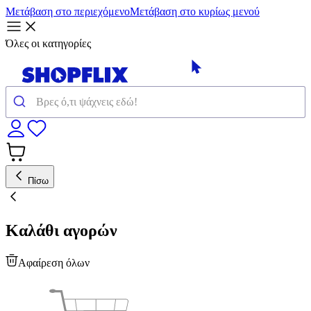
Μετάβαση στο περιεχόμενο
Μετάβαση στο κυρίως μενού
Όλες οι κατηγορίες
Πίσω
Καλάθι αγορών
Αφαίρεση όλων