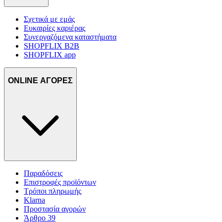
Σχετικά με εμάς
Ευκαιρίες καριέρας
Συνεργαζόμενα καταστήματα
SHOPFLIX B2B
SHOPFLIX app
ONLINE ΑΓΟΡΕΣ
Παραδόσεις
Επιστροφές προϊόντων
Τρόποι πληρωμής
Klarna
Προστασία αγορών
Άρθρο 39