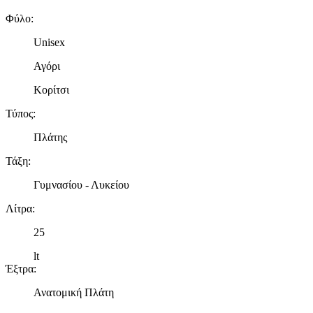
Φύλο
:
Unisex
Αγόρι
Κορίτσι
Τύπος
:
Πλάτης
Τάξη
:
Γυμνασίου - Λυκείου
Λίτρα
:
25
lt
Έξτρα
:
Ανατομική Πλάτη