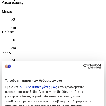
Διαστάσεις
Μήκος
:
32
cm
Πλάτος
:
20
cm
Ύψος
:
44
cm
Χαρακτηριστικά
Υπεύθυνη χρήση των δεδομένων σας
Εμείς και
οι 1022 συνεργάτες μας
επεξεργαζόμαστε
+
προσωπικά σας δεδομένα, π.χ. τη διεύθυνση IP σας,
χρησιμοποιώντας τεχνολογία όπως cookies για να
Χαρακτηριστικά
αποθηκεύουμε και να έχουμε πρόσβαση σε πληροφορίες στη
συσκευή σας, με σκοπό την προβολή εξατομικευμένων