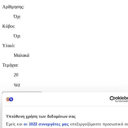
Αρίθμησης
:
Όχι
Κύβοι
:
Όχι
Υλικό
:
Μαλακά
Τεμάχια
:
20
τμχ
Χαρακτηριστικά
+
Υπεύθυνη χρήση των δεδομένων σας
Χαρακτηριστικά
Εμείς και
οι 1022 συνεργάτες μας
επεξεργαζόμαστε προσωπικά σ