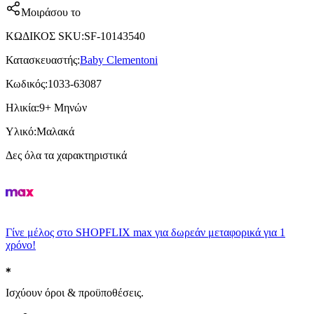
Μοιράσου το
ΚΩΔΙΚΟΣ SKU
:
SF-10143540
Κατασκευαστής
:
Baby Clementoni
Κωδικός
:
1033-63087
Ηλικία
:
9+ Μηνών
Υλικό
:
Μαλακά
Δες όλα τα χαρακτηριστικά
Γίνε μέλος στο SHOPFLIX max για δωρεάν μεταφορικά για 1
χρόνο!
Ισχύουν όροι & προϋποθέσεις.