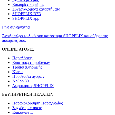
Ευκαιρίες καριέρας
Συνεργαζόμενα καταστήματα
SHOPFLIX B2B
SHOPFLIX app
Γίνε συνεργάτης!
Άνοιξε τώρα το δικό σου κατάστημα SHOPFLIX και αύξησε τις
πωλήσεις σου.
ONLINE ΑΓΟΡΕΣ
Παραδόσεις
Επιστροφές προϊόντων
Τρόποι πληρωμής
Klarna
Προστασία αγορών
Άρθρο 39
Δωροκάρτες SHOPFLIX
ΕΞΥΠΗΡΕΤΗΣΗ ΠΕΛΑΤΩΝ
Παρακολούθηση Παραγγελίας
Συχνές ερωτήσεις
Επικοινωνία