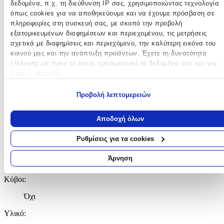
δεδομένα, π.χ. τη διεύθυνση IP σας, χρησιμοποιώντας τεχνολογία
Κατασκευαστής
:
όπως cookies για να αποθηκεύουμε και να έχουμε πρόσβαση σε
πληροφορίες στη συσκευή σας, με σκοπό την προβολή
Baby Clementoni
εξατομικευμένων διαφημίσεων και περιεχομένου, τις μετρήσεις
Ηλικία
:
σχετικά με διαφημίσεις και περιεχόμενο, την καλύτερη εικόνα του
κοινού μας και την ανάπτυξη προϊόντων. Έχετε τη δυνατότητα
9+ Μηνών
επιλογής ως προς το ποιος χρησιμοποιεί τα δεδομένα σας και για
ποιους σκοπούς.
Bristles
:
Εάν μας επιτρέπετε, θα θέλαμε επίσης:
Όχι
Προβολή λεπτομερειών
Να συλλέξουμε πληροφορίες σχετικά με τη γεωγραφική σας
Εκπαιδευτικά
:
τοποθεσία, οι οποίες μπορεί να είναι ακριβείς σε απόσταση
Αποδοχή όλων
μερικών μέτρων
Όχι
Να αναγνωρίσουμε τη συσκευή σας σαρώνοντας ενεργά για
Ρυθμίσεις για τα cookies
Αρίθμησης
:
συγκεκριμένα χαρακτηριστικά (δακτυλικό αποτύπωμα)
Μάθετε περισσότερα σχετικά με τον τρόπο επεξεργασίας των
Άρνηση
Όχι
προσωπικών σας δεδομένων και καθορίστε τις προτιμήσεις σας στη
ενότητα “Λεπτομέρειες”
. Μπορείτε να αλλάξετε ή να ανακαλέσετ
Κύβοι
:
τη συγκατάθεσή σας ανά πάσα στιγμή από τη Δήλωση Cookies.
Όχι
Χρησιμοποιούμε cookies ώστε η τοποθεσία μας να λειτουργεί σωστ
Υλικό
:
να εξατομικεύουμε περιεχόμενο και διαφημίσεις, να παρέχουμε