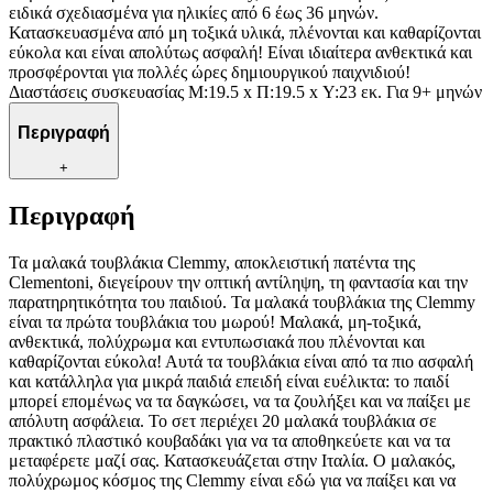
ειδικά σχεδιασμένα για ηλικίες από 6 έως 36 μηνών.
Κατασκευασμένα από μη τοξικά υλικά, πλένονται και καθαρίζονται
εύκολα και είναι απολύτως ασφαλή! Είναι ιδιαίτερα ανθεκτικά και
προσφέρονται για πολλές ώρες δημιουργικού παιχνιδιού!
Διαστάσεις συσκευασίας Μ:19.5 x Π:19.5 x Υ:23 εκ. Για 9+ μηνών
Περιγραφή
+
Περιγραφή
Τα μαλακά τουβλάκια Clemmy, αποκλειστική πατέντα της
Clementoni, διεγείρουν την οπτική αντίληψη, τη φαντασία και την
παρατηρητικότητα του παιδιού. Τα μαλακά τουβλάκια της Clemmy
είναι τα πρώτα τουβλάκια του μωρού! Μαλακά, μη-τοξικά,
ανθεκτικά, πολύχρωμα και εντυπωσιακά που πλένονται και
καθαρίζονται εύκολα! Αυτά τα τουβλάκια είναι από τα πιο ασφαλή
και κατάλληλα για μικρά παιδιά επειδή είναι ευέλικτα: το παιδί
μπορεί επομένως να τα δαγκώσει, να τα ζουλήξει και να παίξει με
απόλυτη ασφάλεια. Το σετ περιέχει 20 μαλακά τουβλάκια σε
πρακτικό πλαστικό κουβαδάκι για να τα αποθηκεύετε και να τα
μεταφέρετε μαζί σας. Κατασκευάζεται στην Ιταλία. Ο μαλακός,
πολύχρωμος κόσμος της Clemmy είναι εδώ για να παίξει και να