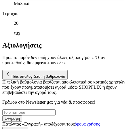
λειτουργίες μέσων κοινωνικής δικτύωσης και να αναλύουμε την
Μαλακά
κυκλοφορία μας. Εμείς και οι 1022 συνεργάτες μας επεξεργαζόμαστ
προσωπικά σας δεδομένα, π.χ. τη διεύθυνση IP σας,
Τεμάχια
:
χρησιμοποιώντας τεχνολογία όπως cookies για να αποθηκεύουμε κ
20
να έχουμε πρόσβαση σε πληροφορίες στη συσκευή σας, με σκοπό
την προβολή εξατομικευμένων διαφημίσεων και περιεχομένου, τις
τμχ
μετρήσεις σχετικά με διαφημίσεις και περιεχόμενο, την καλύτερη
εικόνα του κοινού μας και την ανάπτυξη προϊόντων. Επίσης,
Αξιολογήσεις
κοινοποιούμε πληροφορίες σχετικά με την από μέρους σας χρήση τ
τοποθεσίας μας στους συνεργάτες μέσων κοινωνικής δικτύωσης,
Προς το παρόν δεν υπάρχουν άλλες αξιολογήσεις. Όταν
διαφημίσεων και ανάλυσης.
προστεθούν, θα εμφανιστούν εδώ.
Πώς υπολογίζεται η βαθμολογία
Η τελική βαθμολογία βασίζεται αποκλειστικά σε κριτικές χρηστών
που έχουν πραγματοποιήσει αγορά μέσω SHOPFLIX ή έχουν
επιβεβαιώσει την αγορά τους.
Γράψου στο Νewsletter μας για νέα & προσφορές!
Εγγραφή
Πατώντας «Εγγραφή» αποδέχεσαι τους
όρους χρήσης