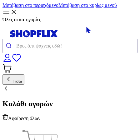
Μετάβαση στο περιεχόμενο
Μετάβαση στο κυρίως μενού
Όλες οι κατηγορίες
Πίσω
Καλάθι αγορών
Αφαίρεση όλων