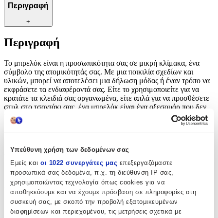
Περιγραφή
+
Περιγραφή
Το μπρελόκ είναι η προσωπικότητα σας σε μικρή κλίμακα, ένα
σύμβολο της ατομικότητάς σας. Με μια ποικιλία σχεδίων και
υλικών, μπορεί να αποτελέσει μια δήλωση μόδας ή έναν τρόπο να
εκφράσετε τα ενδιαφέροντά σας. Είτε το χρησιμοποιείτε για να
κρατάτε τα κλειδιά σας οργανωμένα, είτε απλά για να προσθέσετε
στυλ στο τσαντάκι σας, ένα μπρελόκ είναι ένα αξεσουάρ που δεν
πρέπει να λείπει από την καθημερινή σας ζωή.
Χαρακτηριστικά
Υπεύθυνη χρήση των δεδομένων σας
Τύπος
:
Εμείς και
οι 1022 συνεργάτες μας
επεξεργαζόμαστε
προσωπικά σας δεδομένα, π.χ. τη διεύθυνση IP σας,
Μπρελόκ
χρησιμοποιώντας τεχνολογία όπως cookies για να
Υλικό
:
αποθηκεύουμε και να έχουμε πρόσβαση σε πληροφορίες στη
συσκευή σας, με σκοπό την προβολή εξατομικευμένων
Μεταλλικό
διαφημίσεων και περιεχομένου, τις μετρήσεις σχετικά με