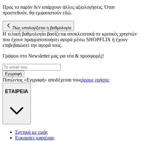
διεύθυνση IP σας, χρησιμοποιώντας τεχνολογία όπως cookies
Προς το παρόν δεν υπάρχουν άλλες αξιολογήσεις. Όταν
για να αποθηκεύουμε και να έχουμε πρόσβαση σε πληροφορίες
προστεθούν, θα εμφανιστούν εδώ.
στη συσκευή σας, με σκοπό την προβολή εξατομικευμένων
διαφημίσεων και περιεχομένου, τις μετρήσεις σχετικά με
διαφημίσεις και περιεχόμενο, την καλύτερη εικόνα του κοινού
Πώς υπολογίζεται η βαθμολογία
μας και την ανάπτυξη προϊόντων. Επίσης, κοινοποιούμε
Η τελική βαθμολογία βασίζεται αποκλειστικά σε κριτικές χρηστών
που έχουν πραγματοποιήσει αγορά μέσω SHOPFLIX ή έχουν
πληροφορίες σχετικά με την από μέρους σας χρήση της
επιβεβαιώσει την αγορά τους.
τοποθεσίας μας στους συνεργάτες μέσων κοινωνικής
δικτύωσης, διαφημίσεων και ανάλυσης.
Γράψου στο Νewsletter μας για νέα & προσφορές!
Εγγραφή
Πατώντας «Εγγραφή» αποδέχεσαι τους
όρους χρήσης
ΕΤΑΙΡΕΙΑ
Σχετικά με εμάς
Ευκαιρίες καριέρας