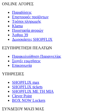
ONLINE ΑΓΟΡΕΣ
Παραδόσεις
Επιστροφές προϊόντων
Τρόποι πληρωμής
Klarna
Προστασία αγορών
Άρθρο 39
Δωροκάρτες SHOPFLIX
ΕΞΥΠΗΡΕΤΗΣΗ ΠΕΛΑΤΩΝ
Παρακολούθηση Παραγγελίας
Συχνές ερωτήσεις
Επικοινωνία
ΥΠΗΡΕΣΙΕΣ
SHOPFLIX max
SHOPFLIX tickets
SHOPFLIX ΜΕ ΤΗ ΜΙΑ
Clever Point
BOX NOW Lockers
ΣΥΝΔΕΣΟΥ ΜΑΖΙ ΜΑΣ