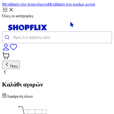
Μετάβαση στο περιεχόμενο
Μετάβαση στο κυρίως μενού
Όλες οι κατηγορίες
Πίσω
Καλάθι αγορών
Αφαίρεση όλων