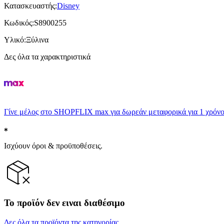
Κατασκευαστής
:
Disney
Κωδικός
:
S8900255
Υλικό
:
Ξύλινα
Δες όλα τα χαρακτηριστικά
Γίνε μέλος στο SHOPFLIX max για δωρεάν μεταφορικά για 1 χρόνο
Ισχύουν όροι & προϋποθέσεις.
Το προϊόν δεν ειναι διαθέσιμο
Δες όλα τα προϊόντα της κατηγορίας