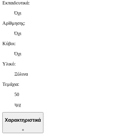
Εκπαιδευτικά
:
Όχι
Αρίθμησης
:
Όχι
Κύβοι
:
Όχι
Υλικό
:
Ξύλινα
Τεμάχια
:
50
τμχ
Χαρακτηριστικά
+