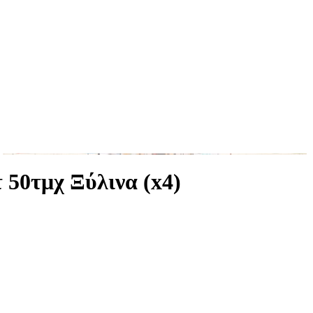
 50τμχ Ξύλινα (x4)