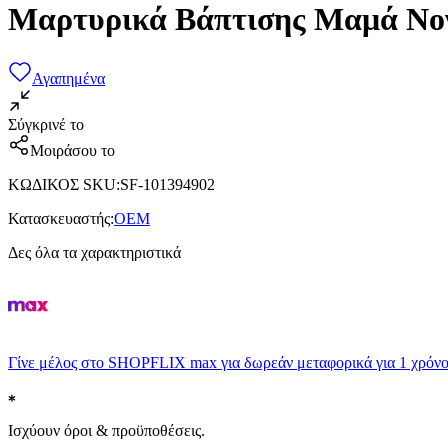
Μαρτυρικά Βάπτισης Μαμά Νο
Αγαπημένα
Σύγκρινέ το
Μοιράσου το
ΚΩΔΙΚΟΣ SKU
:
SF-101394902
Κατασκευαστής
:
OEM
Δες όλα τα χαρακτηριστικά
Γίνε μέλος στο SHOPFLIX max για δωρεάν μεταφορικά για 1 χρόνο
Ισχύουν όροι & προϋποθέσεις.