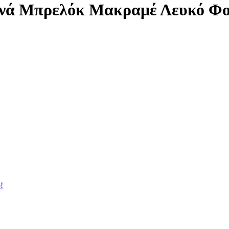
νά Μπρελόκ Μακραμέ Λευκό Φο
!