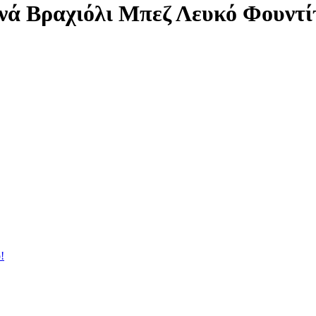
ά Βραχιόλι Μπεζ Λευκό Φουντί
!