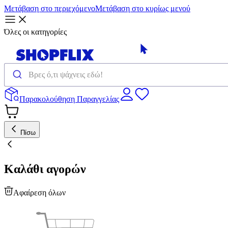
Μετάβαση στο περιεχόμενο
Μετάβαση στο κυρίως μενού
Όλες οι κατηγορίες
Παρακολούθηση Παραγγελίας
Πίσω
Καλάθι αγορών
Αφαίρεση όλων