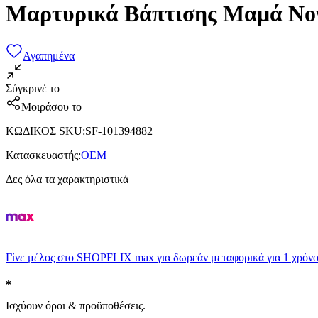
Μαρτυρικά Βάπτισης Μαμά Νον
Αγαπημένα
Σύγκρινέ το
Μοιράσου το
ΚΩΔΙΚΟΣ SKU
:
SF-101394882
Κατασκευαστής
:
OEM
Δες όλα τα χαρακτηριστικά
Γίνε μέλος στο SHOPFLIX max για δωρεάν μεταφορικά για 1 χρόνο
Ισχύουν όροι & προϋποθέσεις.