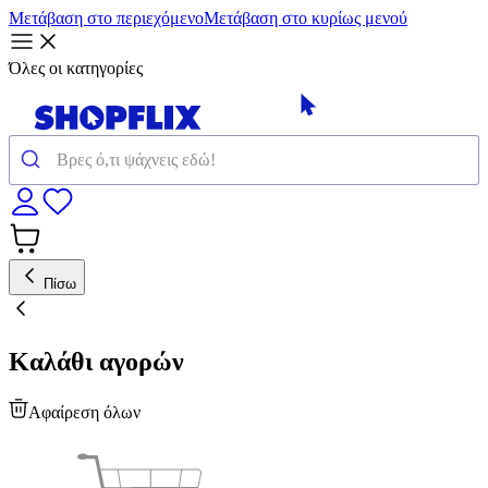
Μετάβαση στο περιεχόμενο
Μετάβαση στο κυρίως μενού
Όλες οι κατηγορίες
Πίσω
Καλάθι αγορών
Αφαίρεση όλων