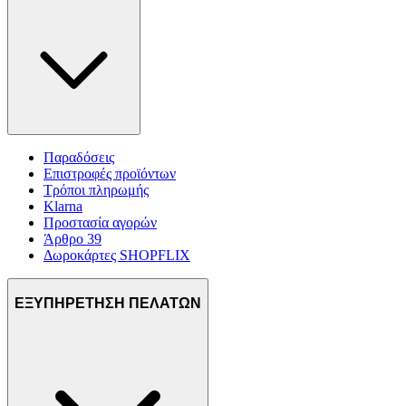
Παραδόσεις
Επιστροφές προϊόντων
Τρόποι πληρωμής
Klarna
Προστασία αγορών
Άρθρο 39
Δωροκάρτες SHOPFLIX
ΕΞΥΠΗΡΕΤΗΣΗ ΠΕΛΑΤΩΝ