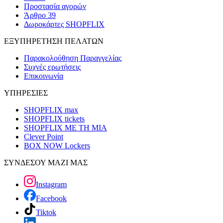
Προστασία αγορών
Άρθρο 39
Δωροκάρτες SHOPFLIX
ΕΞΥΠΗΡΕΤΗΣΗ ΠΕΛΑΤΩΝ
Παρακολούθηση Παραγγελίας
Συχνές ερωτήσεις
Επικοινωνία
ΥΠΗΡΕΣΙΕΣ
SHOPFLIX max
SHOPFLIX tickets
SHOPFLIX ΜΕ ΤΗ ΜΙΑ
Clever Point
BOX NOW Lockers
ΣΥΝΔΕΣΟΥ ΜΑΖΙ ΜΑΣ
Instagram
Facebook
Tiktok