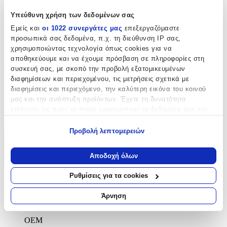
Βραχιολάκι
Υπεύθυνη χρήση των δεδομένων σας
Τεμάχια
:
Εμείς και
οι 1022 συνεργάτες μας
επεξεργαζόμαστε
50
προσωπικά σας δεδομένα, π.χ. τη διεύθυνση IP σας,
χρησιμοποιώντας τεχνολογία όπως cookies για να
τμχ
αποθηκεύουμε και να έχουμε πρόσβαση σε πληροφορίες στη
Φύλο
:
συσκευή σας, με σκοπό την προβολή εξατομικευμένων
διαφημίσεων και περιεχομένου, τις μετρήσεις σχετικά με
Κορίτσι
διαφημίσεις και περιεχόμενο, την καλύτερη εικόνα του κοινού
Χρώμα
:
μας και την ανάπτυξη προϊόντων. Έχετε τη δυνατότητα
επιλογής ως προς το ποιος χρησιμοποιεί τα δεδομένα σας και
Χρυσό
για ποιους σκοπούς.
Προβολή λεπτομερειών
Εάν μας επιτρέπετε, θα θέλαμε επίσης:
Χαρακτηριστικά
Να συλλέξουμε πληροφορίες σχετικά με τη γεωγραφική
Αποδοχή όλων
+
σας τοποθεσία, οι οποίες μπορεί να είναι ακριβείς σε
απόσταση μερικών μέτρων
Ρυθμίσεις για τα cookies
Χαρακτηριστικά
Να αναγνωρίσουμε τη συσκευή σας σαρώνοντας ενεργά
για συγκεκριμένα χαρακτηριστικά (δακτυλικό αποτύπωμα)
Άρνηση
Κατασκευαστής
:
Μάθετε περισσότερα σχετικά με τον τρόπο επεξεργασίας των
προσωπικών σας δεδομένων και καθορίστε τις προτιμήσεις σας
OEM
στην
ενότητα “Λεπτομέρειες”
. Μπορείτε να αλλάξετε ή να