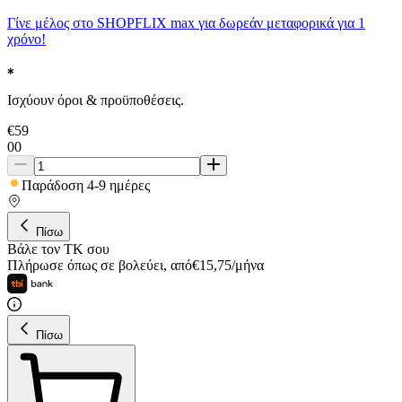
Γίνε μέλος στο SHOPFLIX max για δωρεάν μεταφορικά για 1
χρόνο!
Ισχύουν όροι & προϋποθέσεις.
€
59
00
Παράδοση 4-9 ημέρες
Πίσω
Βάλε τον ΤΚ σου
Πλήρωσε όπως σε βολεύει
,
από
€
15,75
/
μήνα
Πίσω