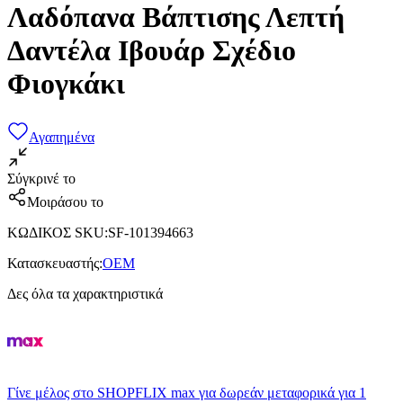
Λαδόπανα Βάπτισης Λεπτή
Δαντέλα Ιβουάρ Σχέδιο
Φιογκάκι
Αγαπημένα
Σύγκρινέ το
Μοιράσου το
ΚΩΔΙΚΟΣ SKU
:
SF-101394663
Κατασκευαστής
:
OEM
Δες όλα τα χαρακτηριστικά
Γίνε μέλος στο SHOPFLIX max για δωρεάν μεταφορικά για 1