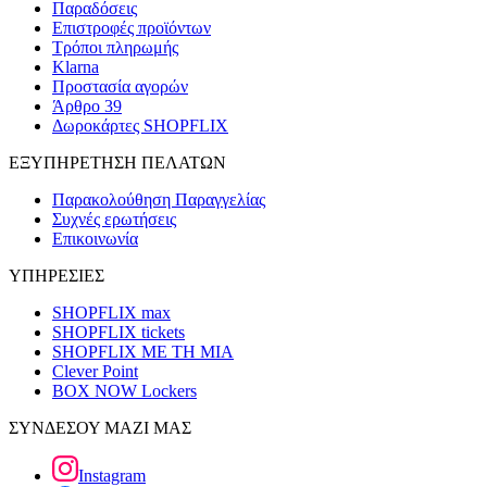
Παραδόσεις
Επιστροφές προϊόντων
Τρόποι πληρωμής
Klarna
Προστασία αγορών
Άρθρο 39
Δωροκάρτες SHOPFLIX
ΕΞΥΠΗΡΕΤΗΣΗ ΠΕΛΑΤΩΝ
Παρακολούθηση Παραγγελίας
Συχνές ερωτήσεις
Επικοινωνία
ΥΠΗΡΕΣΙΕΣ
SHOPFLIX max
SHOPFLIX tickets
SHOPFLIX ΜΕ ΤΗ ΜΙΑ
Clever Point
BOX NOW Lockers
ΣΥΝΔΕΣΟΥ ΜΑΖΙ ΜΑΣ
Instagram