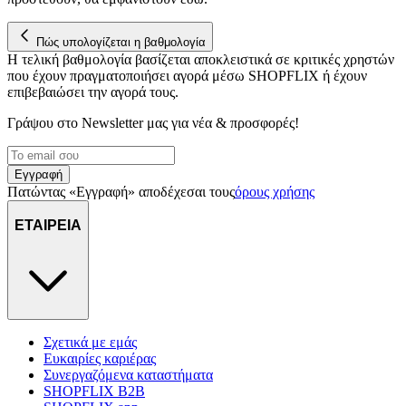
για να αποθηκεύουμε και να έχουμε πρόσβαση σε πληροφορίες
στη συσκευή σας, με σκοπό την προβολή εξατομικευμένων
διαφημίσεων και περιεχομένου, τις μετρήσεις σχετικά με
Πώς υπολογίζεται η βαθμολογία
διαφημίσεις και περιεχόμενο, την καλύτερη εικόνα του κοινού
Η τελική βαθμολογία βασίζεται αποκλειστικά σε κριτικές χρηστών
που έχουν πραγματοποιήσει αγορά μέσω SHOPFLIX ή έχουν
μας και την ανάπτυξη προϊόντων. Επίσης, κοινοποιούμε
επιβεβαιώσει την αγορά τους.
πληροφορίες σχετικά με την από μέρους σας χρήση της
τοποθεσίας μας στους συνεργάτες μέσων κοινωνικής
Γράψου στο Νewsletter μας για νέα & προσφορές!
δικτύωσης, διαφημίσεων και ανάλυσης.
Εγγραφή
Πατώντας «Εγγραφή» αποδέχεσαι τους
όρους χρήσης
ΕΤΑΙΡΕΙΑ
Σχετικά με εμάς
Ευκαιρίες καριέρας
Συνεργαζόμενα καταστήματα
SHOPFLIX B2B