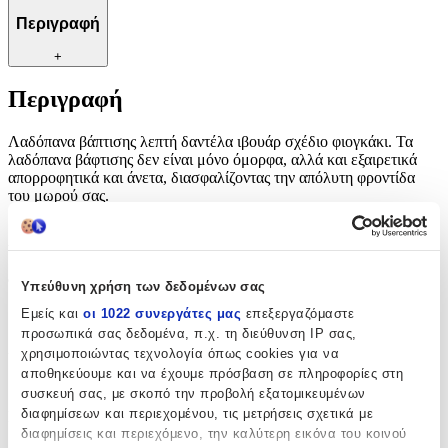
Περιγραφή
+
Περιγραφή
Λαδόπανα βάπτισης λεπτή δαντέλα ιβουάρ σχέδιο φιογκάκι. Τα
λαδόπανα βάφτισης δεν είναι μόνο όμορφα, αλλά και εξαιρετικά
απορροφητικά και άνετα, διασφαλίζοντας την απόλυτη φροντίδα
του μωρού σας.
Χαρακτηριστικά
Φύλο
:
Υπεύθυνη χρήση των δεδομένων σας
Εμείς και
οι 1022 συνεργάτες μας
επεξεργαζόμαστε
Κορίτσι
προσωπικά σας δεδομένα, π.χ. τη διεύθυνση IP σας,
Χρώμα
:
χρησιμοποιώντας τεχνολογία όπως cookies για να
αποθηκεύουμε και να έχουμε πρόσβαση σε πληροφορίες στη
Λευκό
συσκευή σας, με σκοπό την προβολή εξατομικευμένων
διαφημίσεων και περιεχομένου, τις μετρήσεις σχετικά με
Κατασκευαστής
:
διαφημίσεις και περιεχόμενο, την καλύτερη εικόνα του κοινού