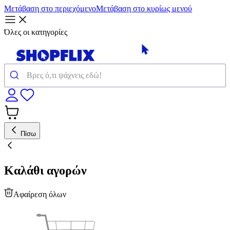
Μετάβαση στο περιεχόμενο
Μετάβαση στο κυρίως μενού
Όλες οι κατηγορίες
Πίσω
Καλάθι αγορών
Αφαίρεση όλων