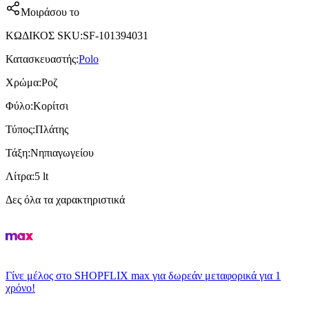
Μοιράσου το
ΚΩΔΙΚΟΣ SKU
:
SF-101394031
Κατασκευαστής
:
Polo
Χρώμα
:
Ροζ
Φύλο
:
Κορίτσι
Τύπος
:
Πλάτης
Τάξη
:
Νηπιαγωγείου
Λίτρα
:
5 lt
Δες όλα τα χαρακτηριστικά
Γίνε μέλος στο SHOPFLIX max για δωρεάν μεταφορικά για 1
χρόνο!