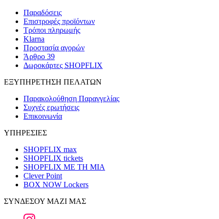
Παραδόσεις
Επιστροφές προϊόντων
Τρόποι πληρωμής
Klarna
Προστασία αγορών
Άρθρο 39
Δωροκάρτες SHOPFLIX
ΕΞΥΠΗΡΕΤΗΣΗ ΠΕΛΑΤΩΝ
Παρακολούθηση Παραγγελίας
Συχνές ερωτήσεις
Επικοινωνία
ΥΠΗΡΕΣΙΕΣ
SHOPFLIX max
SHOPFLIX tickets
SHOPFLIX ΜΕ ΤΗ ΜΙΑ
Clever Point
BOX NOW Lockers
ΣΥΝΔΕΣΟΥ ΜΑΖΙ ΜΑΣ