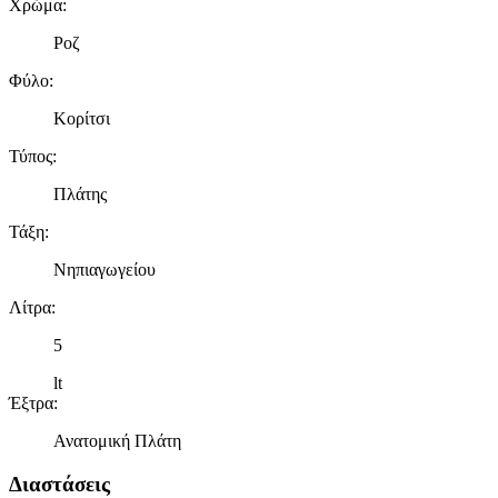
Χρώμα
:
Ροζ
Φύλο
:
Κορίτσι
Τύπος
:
Πλάτης
Τάξη
:
Νηπιαγωγείου
Λίτρα
:
5
lt
Έξτρα
:
Ανατομική Πλάτη
Διαστάσεις