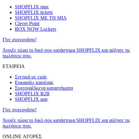
SHOPFLIX max
SHOPFLIX tickets
SHOPFLIX ΜΕ ΤΗ ΜΙΑ
Clever Point
BOX NOW Lockers
Γίνε συνεργάτης!
Άνοιξε τώρα το δικό σου κατάστημα SHOPFLIX και αύξησε τις
πωλήσεις σου.
ΕΤΑΙΡΕΙΑ
Σχετικά με εμάς
Ευκαιρίες καριέρας
Συνεργαζόμενα καταστήματα
SHOPFLIX B2B
SHOPFLIX app
Γίνε συνεργάτης!
Άνοιξε τώρα το δικό σου κατάστημα SHOPFLIX και αύξησε τις
πωλήσεις σου.
ONLINE ΑΓΟΡΕΣ