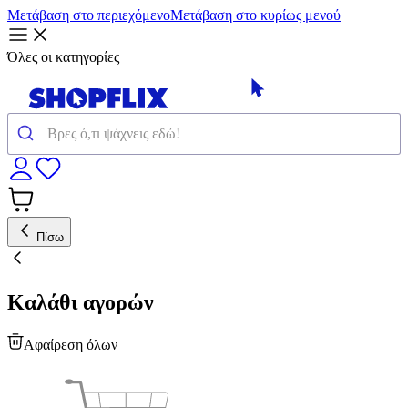
Μετάβαση στο περιεχόμενο
Μετάβαση στο κυρίως μενού
Όλες οι κατηγορίες
Πίσω
Καλάθι αγορών
Αφαίρεση όλων