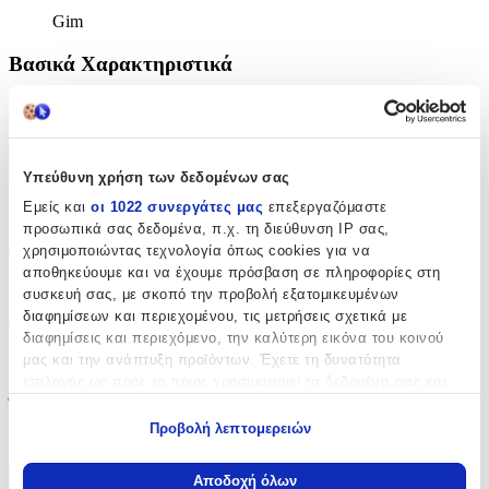
Gim
Βασικά Χαρακτηριστικά
Χρώμα
:
Μπλε
Υπεύθυνη χρήση των δεδομένων σας
Φύλο
:
Εμείς και
οι 1022 συνεργάτες μας
επεξεργαζόμαστε
Κορίτσι
προσωπικά σας δεδομένα, π.χ. τη διεύθυνση IP σας,
χρησιμοποιώντας τεχνολογία όπως cookies για να
Τύπος
:
αποθηκεύουμε και να έχουμε πρόσβαση σε πληροφορίες στη
Πλάτης
συσκευή σας, με σκοπό την προβολή εξατομικευμένων
διαφημίσεων και περιεχομένου, τις μετρήσεις σχετικά με
Τάξη
:
διαφημίσεις και περιεχόμενο, την καλύτερη εικόνα του κοινού
μας και την ανάπτυξη προϊόντων. Έχετε τη δυνατότητα
Δημοτικού
επιλογής ως προς το ποιος χρησιμοποιεί τα δεδομένα σας και
Έξτρα
:
για ποιους σκοπούς.
Προβολή λεπτομερειών
Ανατομική Πλάτη
Εάν μας επιτρέπετε, θα θέλαμε επίσης:
Να συλλέξουμε πληροφορίες σχετικά με τη γεωγραφική
Αποδοχή όλων