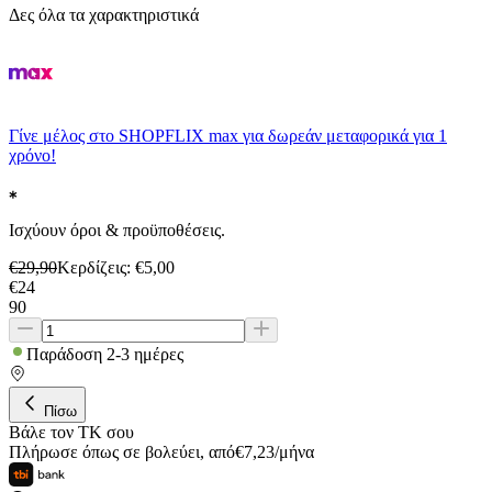
Δες όλα τα χαρακτηριστικά
Γίνε μέλος στο SHOPFLIX max για δωρεάν μεταφορικά για 1
χρόνο!
Ισχύουν όροι & προϋποθέσεις.
€
29,90
Κερδίζεις
: €
5,00
€
24
90
Παράδοση 2-3 ημέρες
Πίσω
Βάλε τον ΤΚ σου
Πλήρωσε όπως σε βολεύει
,
από
€
7,23
/
μήνα