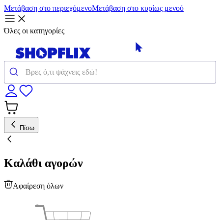
Μετάβαση στο περιεχόμενο
Μετάβαση στο κυρίως μενού
Όλες οι κατηγορίες
Πίσω
Καλάθι αγορών
Αφαίρεση όλων