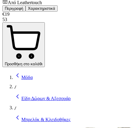
Από
Leathertouch
Περιγραφή
Χαρακτηριστικά
€
19
53
Προσθήκη στο καλάθι
Μόδα
/
Είδη Δώρων & Αξεσουάρ
/
Μπρελόκ & Κλειδοθήκες