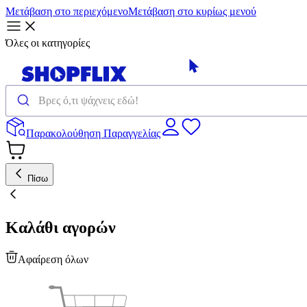
Μετάβαση στο περιεχόμενο
Μετάβαση στο κυρίως μενού
Όλες οι κατηγορίες
Παρακολούθηση Παραγγελίας
Πίσω
Καλάθι αγορών
Αφαίρεση όλων