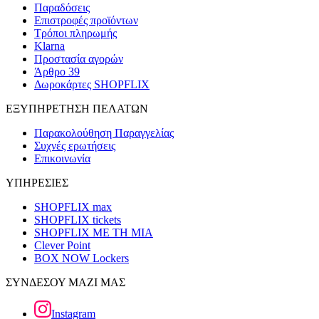
Παραδόσεις
Επιστροφές προϊόντων
Τρόποι πληρωμής
Klarna
Προστασία αγορών
Άρθρο 39
Δωροκάρτες SHOPFLIX
ΕΞΥΠΗΡΕΤΗΣΗ ΠΕΛΑΤΩΝ
Παρακολούθηση Παραγγελίας
Συχνές ερωτήσεις
Επικοινωνία
ΥΠΗΡΕΣΙΕΣ
SHOPFLIX max
SHOPFLIX tickets
SHOPFLIX ΜΕ ΤΗ ΜΙΑ
Clever Point
BOX NOW Lockers
ΣΥΝΔΕΣΟΥ ΜΑΖΙ ΜΑΣ
Instagram