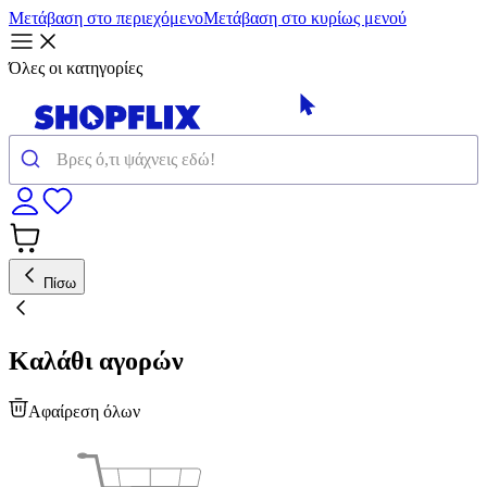
Μετάβαση στο περιεχόμενο
Μετάβαση στο κυρίως μενού
Όλες οι κατηγορίες
Πίσω
Καλάθι αγορών
Αφαίρεση όλων