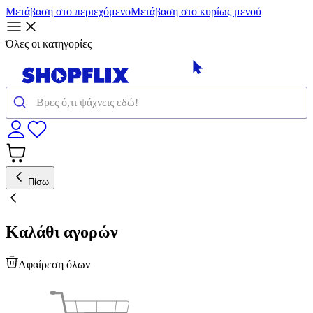
Μετάβαση στο περιεχόμενο
Μετάβαση στο κυρίως μενού
Όλες οι κατηγορίες
Πίσω
Καλάθι αγορών
Αφαίρεση όλων