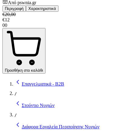
Από
pswnia.gr
Περιγραφή
Χαρακτηριστικά
€
20,00
€
12
00
Προσθήκη στο καλάθι
Επαγγελματικά - B2B
/
Στούντιο Νυχιών
/
Διάφορα Εργαλεία Περιποίησης Νυχιών