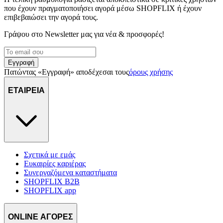
που έχουν πραγματοποιήσει αγορά μέσω SHOPFLIX ή έχουν
διαφημίσεις και περιεχόμενο, την καλύτερη εικόνα του κοινού
επιβεβαιώσει την αγορά τους.
μας και την ανάπτυξη προϊόντων. Επίσης, κοινοποιούμε
πληροφορίες σχετικά με την από μέρους σας χρήση της
Γράψου στο Νewsletter μας για νέα & προσφορές!
τοποθεσίας μας στους συνεργάτες μέσων κοινωνικής
δικτύωσης, διαφημίσεων και ανάλυσης.
Εγγραφή
Πατώντας «Εγγραφή» αποδέχεσαι τους
όρους χρήσης
ΕΤΑΙΡΕΙΑ
Σχετικά με εμάς
Ευκαιρίες καριέρας
Συνεργαζόμενα καταστήματα
SHOPFLIX B2B
SHOPFLIX app
ONLINE ΑΓΟΡΕΣ