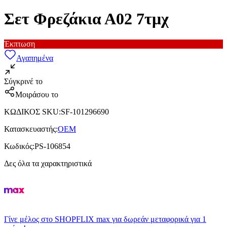
Σετ Φρεζάκια Α02 7τμχ
Έκπτωση
Αγαπημένα
Σύγκρινέ το
Μοιράσου το
ΚΩΔΙΚΟΣ SKU
:
SF-101296690
Κατασκευαστής
:
OEM
Κωδικός
:
PS-106854
Δες όλα τα χαρακτηριστικά
Γίνε μέλος στο SHOPFLIX max για δωρεάν μεταφορικά για 1