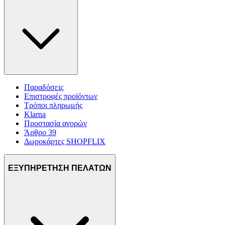
Παραδόσεις
Επιστροφές προϊόντων
Τρόποι πληρωμής
Klarna
Προστασία αγορών
Άρθρο 39
Δωροκάρτες SHOPFLIX
ΕΞΥΠΗΡΕΤΗΣΗ ΠΕΛΑΤΩΝ