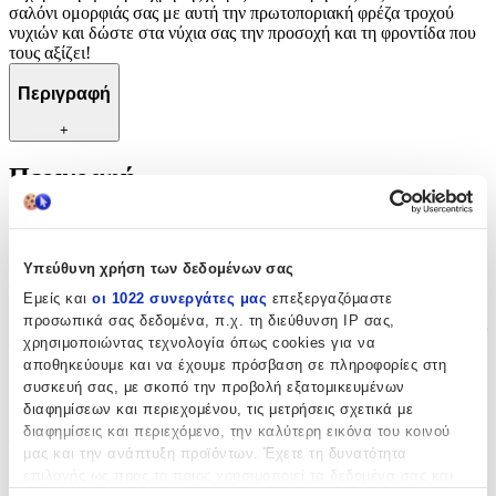
σαλόνι ομορφιάς σας με αυτή την πρωτοποριακή φρέζα τροχού
νυχιών και δώστε στα νύχια σας την προσοχή και τη φροντίδα που
τους αξίζει!
Περιγραφή
+
Περιγραφή
Η φρέζα τροχού νυχιών είναι η απόλυτη επιλογή για επαγγελματικό
και λεπτομερές ντεπάρισμα νυχιών στο σπίτι! Με την ισχύ του
ακριβού και εξειδικευμένου εξοπλισμού, αυτή η φρέζα προσφέρει
Υπεύθυνη χρήση των δεδομένων σας
ακρίβεια και απόλυτο έλεγχο κατά τη διάρκεια του ντεπαρίσματος.
Εμείς και
οι 1022 συνεργάτες μας
επεξεργαζόμαστε
Εύκολη στη χρήση και με διάφορες ρυθμίσεις ταχύτητας και
προσωπικά σας δεδομένα, π.χ. τη διεύθυνση IP σας,
κατευθύνσεις, επιτρέπει τη δημιουργία διαφορετικών σχημάτων και
χρησιμοποιώντας τεχνολογία όπως cookies για να
στυλ νυχιών με άνεση και ευκολία. Επιπλέον, η λειτουργία της
φρέζας τροχού είναι ήσυχη και αποτελεσματική, προσφέροντας μια
αποθηκεύουμε και να έχουμε πρόσβαση σε πληροφορίες στη
ευχάριστη εμπειρία χρήσης χωρίς καθυστερήσεις. Εξοπλίστε το
συσκευή σας, με σκοπό την προβολή εξατομικευμένων
σαλόνι ομορφιάς σας με αυτή την πρωτοποριακή φρέζα τροχού
διαφημίσεων και περιεχομένου, τις μετρήσεις σχετικά με
νυχιών και δώστε στα νύχια σας την προσοχή και τη φροντίδα που
διαφημίσεις και περιεχόμενο, την καλύτερη εικόνα του κοινού
τους αξίζει!
μας και την ανάπτυξη προϊόντων. Έχετε τη δυνατότητα
επιλογής ως προς το ποιος χρησιμοποιεί τα δεδομένα σας και
Χαρακτηριστικά