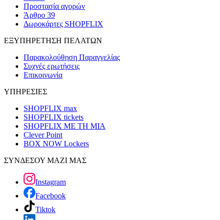
Προστασία αγορών
Άρθρο 39
Δωροκάρτες SHOPFLIX
ΕΞΥΠΗΡΕΤΗΣΗ ΠΕΛΑΤΩΝ
Παρακολούθηση Παραγγελίας
Συχνές ερωτήσεις
Επικοινωνία
ΥΠΗΡΕΣΙΕΣ
SHOPFLIX max
SHOPFLIX tickets
SHOPFLIX ΜΕ ΤΗ ΜΙΑ
Clever Point
BOX NOW Lockers
ΣΥΝΔΕΣΟΥ ΜΑΖΙ ΜΑΣ
Instagram
Facebook
Tiktok