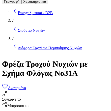
Περιγραφή
Χαρακτηριστικά
Επαγγελματικά - B2B
/
Στούντιο Νυχιών
/
Διάφορα Εργαλεία Περιποίησης Νυχιών
Φρέζα Τροχού Νυχιών με
Σχήμα Φλόγας No31A
Αγαπημένα
Σύγκρινέ το
Μοιράσου το