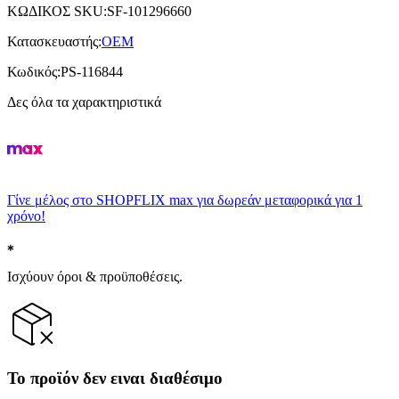
ΚΩΔΙΚΟΣ SKU
:
SF-101296660
Κατασκευαστής
:
OEM
Κωδικός
:
PS-116844
Δες όλα τα χαρακτηριστικά
Γίνε μέλος στο SHOPFLIX max για δωρεάν μεταφορικά για 1
χρόνο!
Ισχύουν όροι & προϋποθέσεις.
Το προϊόν δεν ειναι διαθέσιμο