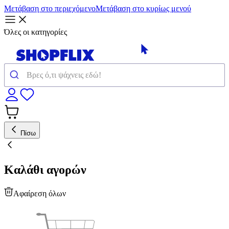
Μετάβαση στο περιεχόμενο
Μετάβαση στο κυρίως μενού
Όλες οι κατηγορίες
Πίσω
Καλάθι αγορών
Αφαίρεση όλων