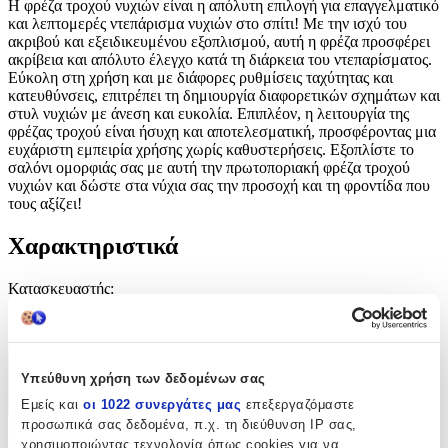
Η φρέζα τροχού νυχιών είναι η απόλυτη επιλογή για επαγγελματικό
και λεπτομερές ντεπάρισμα νυχιών στο σπίτι! Με την ισχύ του
ακριβού και εξειδικευμένου εξοπλισμού, αυτή η φρέζα προσφέρει
ακρίβεια και απόλυτο έλεγχο κατά τη διάρκεια του ντεπαρίσματος.
Εύκολη στη χρήση και με διάφορες ρυθμίσεις ταχύτητας και
κατευθύνσεις, επιτρέπει τη δημιουργία διαφορετικών σχημάτων και
στυλ νυχιών με άνεση και ευκολία. Επιπλέον, η λειτουργία της
φρέζας τροχού είναι ήσυχη και αποτελεσματική, προσφέροντας μια
ευχάριστη εμπειρία χρήσης χωρίς καθυστερήσεις. Εξοπλίστε το
σαλόνι ομορφιάς σας με αυτή την πρωτοποριακή φρέζα τροχού
νυχιών και δώστε στα νύχια σας την προσοχή και τη φροντίδα που
τους αξίζει!
Χαρακτηριστικά
Κατασκευαστής
:
OEM
Χαρακτηριστικά
Υπεύθυνη χρήση των δεδομένων σας
Εμείς και
οι 1022 συνεργάτες μας
επεξεργαζόμαστε
+
προσωπικά σας δεδομένα, π.χ. τη διεύθυνση IP σας,
χρησιμοποιώντας τεχνολογία όπως cookies για να