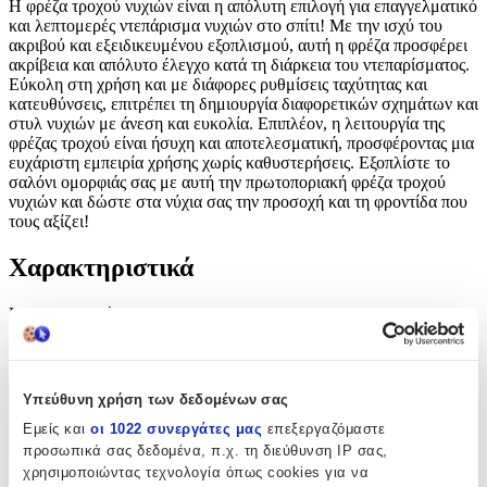
Η φρέζα τροχού νυχιών είναι η απόλυτη επιλογή για επαγγελματικό
και λεπτομερές ντεπάρισμα νυχιών στο σπίτι! Με την ισχύ του
ακριβού και εξειδικευμένου εξοπλισμού, αυτή η φρέζα προσφέρει
ακρίβεια και απόλυτο έλεγχο κατά τη διάρκεια του ντεπαρίσματος.
Εύκολη στη χρήση και με διάφορες ρυθμίσεις ταχύτητας και
κατευθύνσεις, επιτρέπει τη δημιουργία διαφορετικών σχημάτων και
στυλ νυχιών με άνεση και ευκολία. Επιπλέον, η λειτουργία της
φρέζας τροχού είναι ήσυχη και αποτελεσματική, προσφέροντας μια
ευχάριστη εμπειρία χρήσης χωρίς καθυστερήσεις. Εξοπλίστε το
σαλόνι ομορφιάς σας με αυτή την πρωτοποριακή φρέζα τροχού
νυχιών και δώστε στα νύχια σας την προσοχή και τη φροντίδα που
τους αξίζει!
Χαρακτηριστικά
Κατασκευαστής
:
OEM
Υπεύθυνη χρήση των δεδομένων σας
Χαρακτηριστικά
Εμείς και
οι 1022 συνεργάτες μας
επεξεργαζόμαστε
+
προσωπικά σας δεδομένα, π.χ. τη διεύθυνση IP σας,
χρησιμοποιώντας τεχνολογία όπως cookies για να