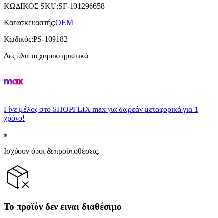
ΚΩΔΙΚΟΣ SKU
:
SF-101296658
Κατασκευαστής
:
OEM
Κωδικός
:
PS-109182
Δες όλα τα χαρακτηριστικά
Γίνε μέλος στο SHOPFLIX max για δωρεάν μεταφορικά για 1
χρόνο!
Ισχύουν όροι & προϋποθέσεις.
Το προϊόν δεν ειναι διαθέσιμο