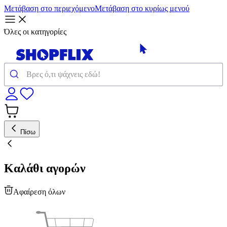
Μετάβαση στο περιεχόμενο
Μετάβαση στο κυρίως μενού
Όλες οι κατηγορίες
Πίσω
Καλάθι αγορών
Αφαίρεση όλων