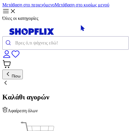
Μετάβαση στο περιεχόμενο
Μετάβαση στο κυρίως μενού
Όλες οι κατηγορίες
Πίσω
Καλάθι αγορών
Αφαίρεση όλων