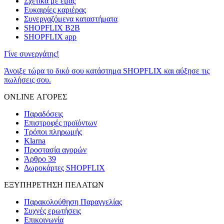
Σχετικά με εμάς
Ευκαιρίες καριέρας
Συνεργαζόμενα καταστήματα
SHOPFLIX B2B
SHOPFLIX app
Γίνε συνεργάτης!
Άνοιξε τώρα το δικό σου κατάστημα SHOPFLIX και αύξησε τις
πωλήσεις σου.
ONLINE ΑΓΟΡΕΣ
Παραδόσεις
Επιστροφές προϊόντων
Τρόποι πληρωμής
Klarna
Προστασία αγορών
Άρθρο 39
Δωροκάρτες SHOPFLIX
ΕΞΥΠΗΡΕΤΗΣΗ ΠΕΛΑΤΩΝ
Παρακολούθηση Παραγγελίας
Συχνές ερωτήσεις
Επικοινωνία