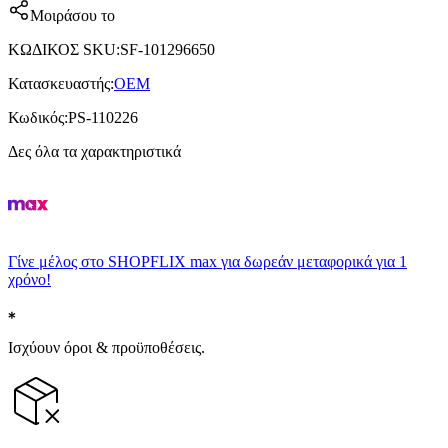
Μοιράσου το
ΚΩΔΙΚΟΣ SKU
:
SF-101296650
Κατασκευαστής
:
OEM
Κωδικός
:
PS-110226
Δες όλα τα χαρακτηριστικά
Γίνε μέλος στο SHOPFLIX max για δωρεάν μεταφορικά για 1
χρόνο!
Ισχύουν όροι & προϋποθέσεις.