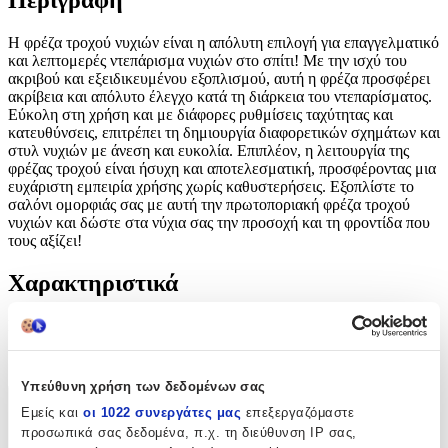
Περιγραφή
Η φρέζα τροχού νυχιών είναι η απόλυτη επιλογή για επαγγελματικό
και λεπτομερές ντεπάρισμα νυχιών στο σπίτι! Με την ισχύ του
ακριβού και εξειδικευμένου εξοπλισμού, αυτή η φρέζα προσφέρει
ακρίβεια και απόλυτο έλεγχο κατά τη διάρκεια του ντεπαρίσματος.
Εύκολη στη χρήση και με διάφορες ρυθμίσεις ταχύτητας και
κατευθύνσεις, επιτρέπει τη δημιουργία διαφορετικών σχημάτων και
στυλ νυχιών με άνεση και ευκολία. Επιπλέον, η λειτουργία της
φρέζας τροχού είναι ήσυχη και αποτελεσματική, προσφέροντας μια
ευχάριστη εμπειρία χρήσης χωρίς καθυστερήσεις. Εξοπλίστε το
σαλόνι ομορφιάς σας με αυτή την πρωτοποριακή φρέζα τροχού
νυχιών και δώστε στα νύχια σας την προσοχή και τη φροντίδα που
τους αξίζει!
Χαρακτηριστικά
Κατασκευαστής
:
OEM
Υπεύθυνη χρήση των δεδομένων σας
Χαρακτηριστικά
Εμείς και
οι 1022 συνεργάτες μας
επεξεργαζόμαστε
προσωπικά σας δεδομένα, π.χ. τη διεύθυνση IP σας,
+