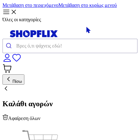
Μετάβαση στο περιεχόμενο
Μετάβαση στο κυρίως μενού
Όλες οι κατηγορίες
Πίσω
Καλάθι αγορών
Αφαίρεση όλων