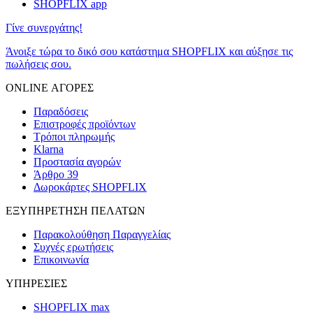
SHOPFLIX app
Γίνε συνεργάτης!
Άνοιξε τώρα το δικό σου κατάστημα SHOPFLIX και αύξησε τις
πωλήσεις σου.
ONLINE ΑΓΟΡΕΣ
Παραδόσεις
Επιστροφές προϊόντων
Τρόποι πληρωμής
Klarna
Προστασία αγορών
Άρθρο 39
Δωροκάρτες SHOPFLIX
ΕΞΥΠΗΡΕΤΗΣΗ ΠΕΛΑΤΩΝ
Παρακολούθηση Παραγγελίας
Συχνές ερωτήσεις
Επικοινωνία
ΥΠΗΡΕΣΙΕΣ
SHOPFLIX max