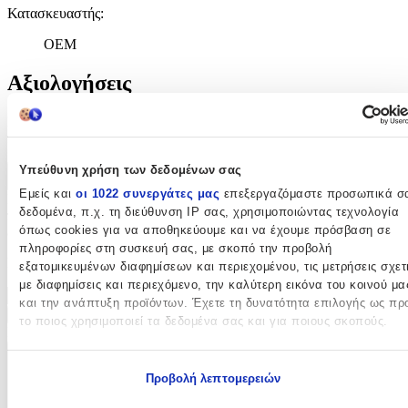
Κατασκευαστής
:
OEM
Αξιολογήσεις
Προς το παρόν δεν υπάρχουν άλλες αξιολογήσεις. Όταν
προστεθούν, θα εμφανιστούν εδώ.
Υπεύθυνη χρήση των δεδομένων σας
Πώς υπολογίζεται η βαθμολογία
Εμείς και
οι 1022 συνεργάτες μας
επεξεργαζόμαστε προσωπικά σ
Η τελική βαθμολογία βασίζεται αποκλειστικά σε κριτικές χρηστών
δεδομένα, π.χ. τη διεύθυνση IP σας, χρησιμοποιώντας τεχνολογία
που έχουν πραγματοποιήσει αγορά μέσω SHOPFLIX ή έχουν
όπως cookies για να αποθηκεύουμε και να έχουμε πρόσβαση σε
επιβεβαιώσει την αγορά τους.
πληροφορίες στη συσκευή σας, με σκοπό την προβολή
Γράψου στο Νewsletter μας για νέα & προσφορές!
εξατομικευμένων διαφημίσεων και περιεχομένου, τις μετρήσεις σχετ
με διαφημίσεις και περιεχόμενο, την καλύτερη εικόνα του κοινού μα
και την ανάπτυξη προϊόντων. Έχετε τη δυνατότητα επιλογής ως πρ
Εγγραφή
το ποιος χρησιμοποιεί τα δεδομένα σας και για ποιους σκοπούς.
Πατώντας «Εγγραφή» αποδέχεσαι τους
όρους χρήσης
Εάν μας επιτρέπετε, θα θέλαμε επίσης:
ΕΤΑΙΡΕΙΑ
Προβολή λεπτομερειών
Να συλλέξουμε πληροφορίες σχετικά με τη γεωγραφική σας
τοποθεσία, οι οποίες μπορεί να είναι ακριβείς σε απόσταση