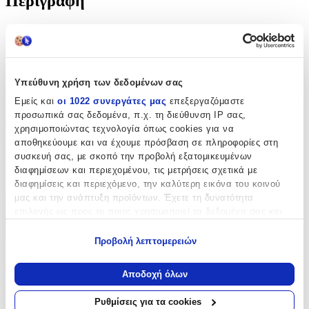
Περιγραφή
Ο Γκοτζίλα είναι ένα φανταστικό τέρας, ή kaiju , που προέρχεται
από μια σειρά ιαπωνικών ταινιών. Ο χαρακτήρας εμφανίστηκε για
πρώτη φορά στην ταινία Godzilla του 1954 και έγινε παγκόσμιο
εικονίδιο της ποπ κουλτούρας.Ο Godzilla είναι ένα τεράστιο,
καταστροφικό, προϊστορικό θαλάσσιο τέρας που ξύπνησε και
Υπεύθυνη χρήση των δεδομένων σας
ενδυναμώθηκε από την πυρηνική ακτινοβολία .
Εμείς και
οι 1022 συνεργάτες μας
επεξεργαζόμαστε
προσωπικά σας δεδομένα, π.χ. τη διεύθυνση IP σας,
Χαρακτηριστικά
χρησιμοποιώντας τεχνολογία όπως cookies για να
αποθηκεύουμε και να έχουμε πρόσβαση σε πληροφορίες στη
Κατασκευαστής
:
συσκευή σας, με σκοπό την προβολή εξατομικευμένων
διαφημίσεων και περιεχομένου, τις μετρήσεις σχετικά με
Pyramid
διαφημίσεις και περιεχόμενο, την καλύτερη εικόνα του κοινού
μας και την ανάπτυξη προϊόντων. Έχετε τη δυνατότητα
Χαρακτηριστικά
επιλογής ως προς το ποιος χρησιμοποιεί τα δεδομένα σας και
για ποιους σκοπούς.
+
Προβολή λεπτομερειών
Εάν μας επιτρέπετε, θα θέλαμε επίσης:
Χαρακτηριστικά
Να συλλέξουμε πληροφορίες σχετικά με τη γεωγραφική
Αποδοχή όλων
σας τοποθεσία, οι οποίες μπορεί να είναι ακριβείς σε
Κατασκευαστής
:
απόσταση μερικών μέτρων
Ρυθμίσεις για τα cookies