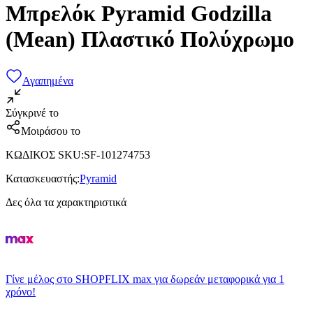
Μπρελόκ Pyramid Godzilla
(Mean) Πλαστικό Πολύχρωμο
Αγαπημένα
Σύγκρινέ το
Μοιράσου το
ΚΩΔΙΚΟΣ SKU
:
SF-101274753
Κατασκευαστής
:
Pyramid
Δες όλα τα χαρακτηριστικά
Γίνε μέλος στο SHOPFLIX max για δωρεάν μεταφορικά για 1
χρόνο!