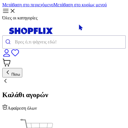
Μετάβαση στο περιεχόμενο
Μετάβαση στο κυρίως μενού
Όλες οι κατηγορίες
Πίσω
Καλάθι αγορών
Αφαίρεση όλων