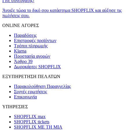
Γίνε συνεργάτης!
Άνοιξε τώρα το δικό σου κατάστημα SHOPFLIX και αύξησε τις
πωλήσεις σου.
ONLINE ΑΓΟΡΕΣ
Παραδόσεις
Επιστροφές προϊόντων
Τρόποι πληρωμής
Klarna
Προστασία αγορών
Άρθρο 39
Δωροκάρτες SHOPFLIX
ΕΞΥΠΗΡΕΤΗΣΗ ΠΕΛΑΤΩΝ
Παρακολούθηση Παραγγελίας
Συχνές ερωτήσεις
Επικοινωνία
ΥΠΗΡΕΣΙΕΣ
SHOPFLIX max
SHOPFLIX tickets
SHOPFLIX ΜΕ ΤΗ ΜΙΑ