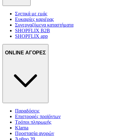
Σχετικά με εμάς
Ευκαιρίες καριέρας
Συνεργαζόμενα καταστήματα
SHOPFLIX B2B
SHOPFLIX app
ONLINE ΑΓΟΡΕΣ
Παραδόσεις
Επιστροφές προϊόντων
Τρόποι πληρωμής
Klarna
Προστασία αγορών
Άρθρο 39