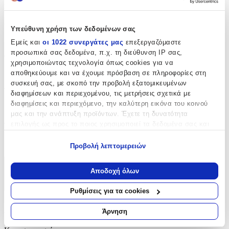
Βασικά Χαρακτηριστικά
Χρώμα
:
Υπεύθυνη χρήση των δεδομένων σας
Ροζ
Εμείς και
οι 1022 συνεργάτες μας
επεξεργαζόμαστε
προσωπικά σας δεδομένα, π.χ. τη διεύθυνση IP σας,
Φύλο
:
χρησιμοποιώντας τεχνολογία όπως cookies για να
Κορίτσι
αποθηκεύουμε και να έχουμε πρόσβαση σε πληροφορίες στη
συσκευή σας, με σκοπό την προβολή εξατομικευμένων
Τύπος
:
διαφημίσεων και περιεχομένου, τις μετρήσεις σχετικά με
διαφημίσεις και περιεχόμενο, την καλύτερη εικόνα του κοινού
Τρόλεϊ
μας και την ανάπτυξη προϊόντων. Έχετε τη δυνατότητα
επιλογής ως προς το ποιος χρησιμοποιεί τα δεδομένα σας και
Τάξη
:
για ποιους σκοπούς.
Δημοτικού
Προβολή λεπτομερειών
Εάν μας επιτρέπετε, θα θέλαμε επίσης:
Να συλλέξουμε πληροφορίες σχετικά με τη γεωγραφική
Χαρακτηριστικά
Αποδοχή όλων
σας τοποθεσία, οι οποίες μπορεί να είναι ακριβείς σε
+
απόσταση μερικών μέτρων
Ρυθμίσεις για τα cookies
Να αναγνωρίσουμε τη συσκευή σας σαρώνοντας ενεργά
Χαρακτηριστικά
για συγκεκριμένα χαρακτηριστικά (δακτυλικό αποτύπωμα)
Άρνηση
Μάθετε περισσότερα σχετικά με τον τρόπο επεξεργασίας των