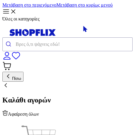
Μετάβαση στο περιεχόμενο
Μετάβαση στο κυρίως μενού
Όλες οι κατηγορίες
Πίσω
Καλάθι αγορών
Αφαίρεση όλων