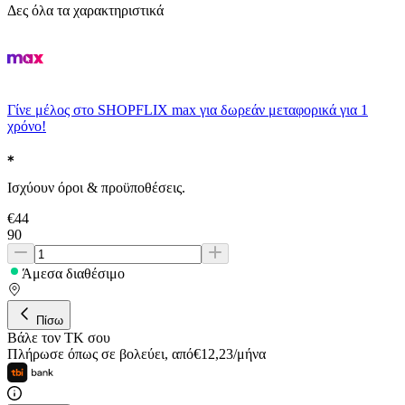
Δες όλα τα χαρακτηριστικά
Γίνε μέλος στο SHOPFLIX max για δωρεάν μεταφορικά για 1
χρόνο!
Ισχύουν όροι & προϋποθέσεις.
€
44
90
Άμεσα διαθέσιμο
Πίσω
Βάλε τον ΤΚ σου
Πλήρωσε όπως σε βολεύει
,
από
€
12,23
/
μήνα