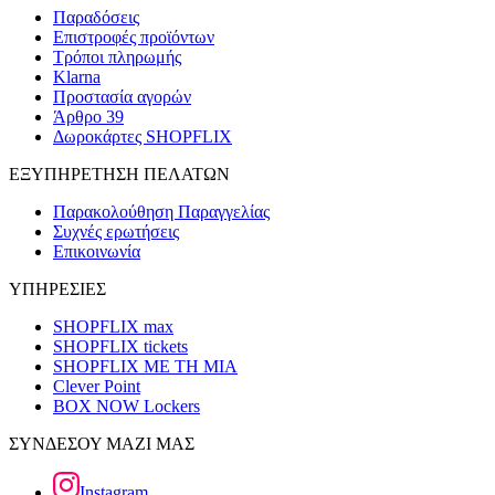
Παραδόσεις
Επιστροφές προϊόντων
Τρόποι πληρωμής
Klarna
Προστασία αγορών
Άρθρο 39
Δωροκάρτες SHOPFLIX
ΕΞΥΠΗΡΕΤΗΣΗ ΠΕΛΑΤΩΝ
Παρακολούθηση Παραγγελίας
Συχνές ερωτήσεις
Επικοινωνία
ΥΠΗΡΕΣΙΕΣ
SHOPFLIX max
SHOPFLIX tickets
SHOPFLIX ΜΕ ΤΗ ΜΙΑ
Clever Point
BOX NOW Lockers
ΣΥΝΔΕΣΟΥ ΜΑΖΙ ΜΑΣ
Instagram