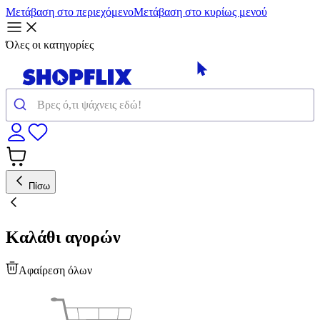
Μετάβαση στο περιεχόμενο
Μετάβαση στο κυρίως μενού
Όλες οι κατηγορίες
Πίσω
Καλάθι αγορών
Αφαίρεση όλων