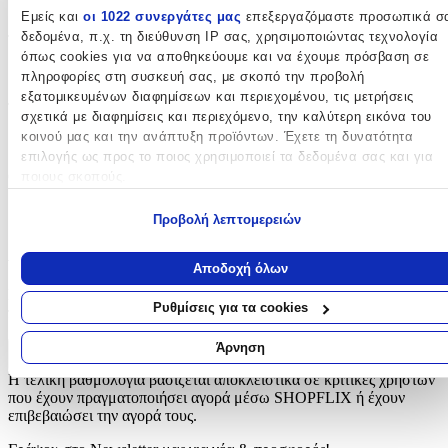
Unisex
Εμείς και
οι 1022 συνεργάτες μας
επεξεργαζόμαστε προσωπικά σ
δεδομένα, π.χ. τη διεύθυνση IP σας, χρησιμοποιώντας τεχνολογία
Τύπος
:
όπως cookies για να αποθηκεύουμε και να έχουμε πρόσβαση σε
Πλάτης
πληροφορίες στη συσκευή σας, με σκοπό την προβολή
εξατομικευμένων διαφημίσεων και περιεχομένου, τις μετρήσεις
Τάξη
:
σχετικά με διαφημίσεις και περιεχόμενο, την καλύτερη εικόνα του
κοινού μας και την ανάπτυξη προϊόντων. Έχετε τη δυνατότητα
Δημοτικού
επιλογής ως προς το ποιος χρησιμοποιεί τα δεδομένα σας και για
Θέμα
:
ποιους σκοπούς.
Harry Potter
Εάν μας επιτρέπετε, θα θέλαμε επίσης:
Προβολή λεπτομερειών
Να συλλέξουμε πληροφορίες σχετικά με τη γεωγραφική σας
Αξιολογήσεις
τοποθεσία, οι οποίες μπορεί να είναι ακριβείς σε απόσταση
Αποδοχή όλων
μερικών μέτρων
Προς το παρόν δεν υπάρχουν άλλες αξιολογήσεις. Όταν
Να αναγνωρίσουμε τη συσκευή σας σαρώνοντας ενεργά για
Ρυθμίσεις για τα cookies
προστεθούν, θα εμφανιστούν εδώ.
συγκεκριμένα χαρακτηριστικά (δακτυλικό αποτύπωμα)
Μάθετε περισσότερα σχετικά με τον τρόπο επεξεργασίας των
Άρνηση
Πώς υπολογίζεται η βαθμολογία
προσωπικών σας δεδομένων και καθορίστε τις προτιμήσεις σας στη
Η τελική βαθμολογία βασίζεται αποκλειστικά σε κριτικές χρηστών
ενότητα “Λεπτομέρειες”
. Μπορείτε να αλλάξετε ή να ανακαλέσετ
που έχουν πραγματοποιήσει αγορά μέσω SHOPFLIX ή έχουν
τη συγκατάθεσή σας ανά πάσα στιγμή από τη Δήλωση Cookies.
επιβεβαιώσει την αγορά τους.
Χρησιμοποιούμε cookies ώστε η τοποθεσία μας να λειτουργεί σωστ