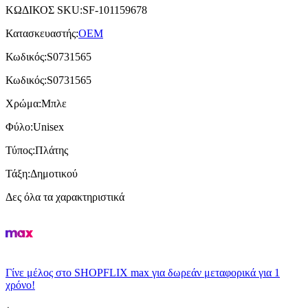
ΚΩΔΙΚΟΣ SKU
:
SF-101159678
Κατασκευαστής
:
OEM
Κωδικός
:
S0731565
Κωδικός
:
S0731565
Χρώμα
:
Μπλε
Φύλο
:
Unisex
Τύπος
:
Πλάτης
Τάξη
:
Δημοτικού
Δες όλα τα χαρακτηριστικά
Γίνε μέλος στο SHOPFLIX max για δωρεάν μεταφορικά για 1
χρόνο!