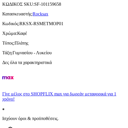
ΚΩΔΙΚΟΣ SKU
:
SF-101159658
Κατασκευαστής
:
Rocksax
Κωδικός
:
RKSX-RSMETMOP01
Χρώμα
:
Καφέ
Τύπος
:
Πλάτης
Τάξη
:
Γυμνασίου - Λυκείου
Δες όλα τα χαρακτηριστικά
Γίνε μέλος στο SHOPFLIX max για δωρεάν μεταφορικά για 1
χρόνο!
Ισχύουν όροι & προϋποθέσεις.