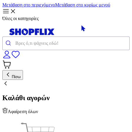
Μετάβαση στο περιεχόμενο
Μετάβαση στο κυρίως μενού
Όλες οι κατηγορίες
Πίσω
Καλάθι αγορών
Αφαίρεση όλων