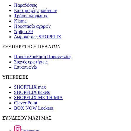
Παραδόσεις
Επιστροφές προϊόντων
Τρόποι πληρωμής
Klarna
Προστασία αγορών
Άρθρο 39
Δωροκάρτες SHOPFLIX
ΕΞΥΠΗΡΕΤΗΣΗ ΠΕΛΑΤΩΝ
Παρακολούθηση Παραγγελίας
Συχνές ερωτήσεις
Επικοινωνία
ΥΠΗΡΕΣΙΕΣ
SHOPFLIX max
SHOPFLIX tickets
SHOPFLIX ΜΕ ΤΗ ΜΙΑ
Clever Point
BOX NOW Lockers
ΣΥΝΔΕΣΟΥ ΜΑΖΙ ΜΑΣ
Instagram