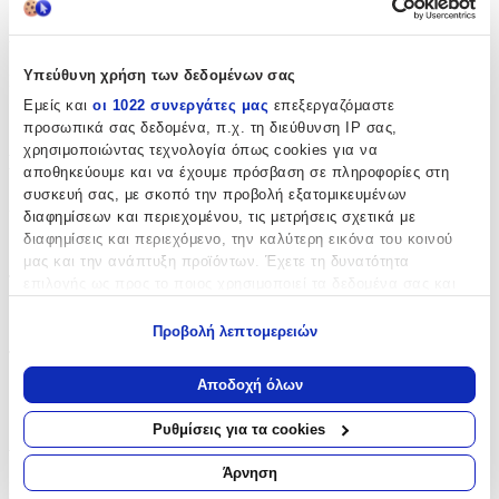
Χαρακτηριστικά
Υπεύθυνη χρήση των δεδομένων σας
Κατασκευαστής
:
Εμείς και
οι 1022 συνεργάτες μας
επεξεργαζόμαστε
Rocksax
προσωπικά σας δεδομένα, π.χ. τη διεύθυνση IP σας,
χρησιμοποιώντας τεχνολογία όπως cookies για να
Βασικά Χαρακτηριστικά
αποθηκεύουμε και να έχουμε πρόσβαση σε πληροφορίες στη
συσκευή σας, με σκοπό την προβολή εξατομικευμένων
Χρώμα
:
διαφημίσεων και περιεχομένου, τις μετρήσεις σχετικά με
διαφημίσεις και περιεχόμενο, την καλύτερη εικόνα του κοινού
Καφέ
μας και την ανάπτυξη προϊόντων. Έχετε τη δυνατότητα
Τύπος
:
επιλογής ως προς το ποιος χρησιμοποιεί τα δεδομένα σας και
για ποιους σκοπούς.
Πλάτης
Προβολή λεπτομερειών
Εάν μας επιτρέπετε, θα θέλαμε επίσης:
Τάξη
:
Να συλλέξουμε πληροφορίες σχετικά με τη γεωγραφική
Αποδοχή όλων
Γυμνασίου - Λυκείου
σας τοποθεσία, οι οποίες μπορεί να είναι ακριβείς σε
απόσταση μερικών μέτρων
Ρυθμίσεις για τα cookies
Αξιολογήσεις
Να αναγνωρίσουμε τη συσκευή σας σαρώνοντας ενεργά
για συγκεκριμένα χαρακτηριστικά (δακτυλικό αποτύπωμα)
Άρνηση
Προς το παρόν δεν υπάρχουν άλλες αξιολογήσεις. Όταν
Μάθετε περισσότερα σχετικά με τον τρόπο επεξεργασίας των