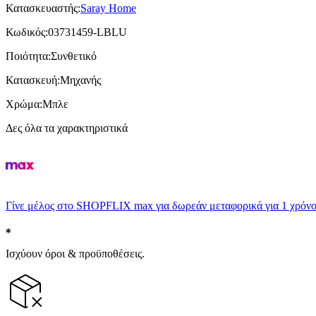
Κατασκευαστής
:
Saray Home
Κωδικός
:
03731459-LBLU
Ποιότητα
:
Συνθετικό
Κατασκευή
:
Μηχανής
Χρώμα
:
Μπλε
Δες όλα τα χαρακτηριστικά
Γίνε μέλος στο SHOPFLIX max για δωρεάν μεταφορικά για 1 χρόνο
Ισχύουν όροι & προϋποθέσεις.