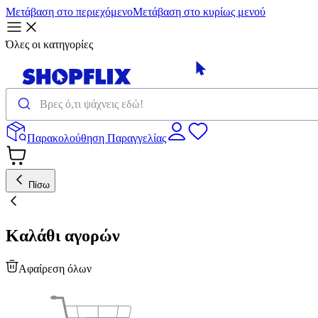
Μετάβαση στο περιεχόμενο
Μετάβαση στο κυρίως μενού
Όλες οι κατηγορίες
Παρακολούθηση Παραγγελίας
Πίσω
Καλάθι αγορών
Αφαίρεση όλων