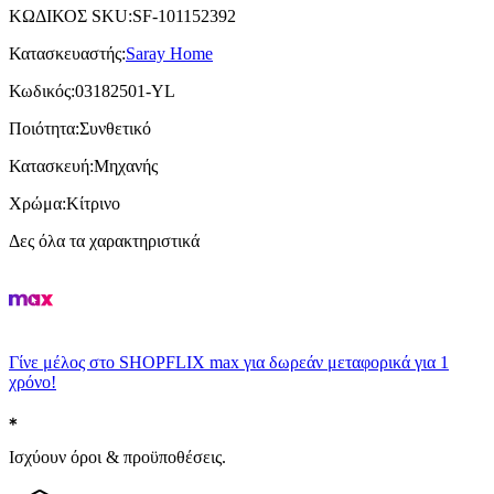
ΚΩΔΙΚΟΣ SKU
:
SF-101152392
Κατασκευαστής
:
Saray Home
Κωδικός
:
03182501-YL
Ποιότητα
:
Συνθετικό
Κατασκευή
:
Μηχανής
Χρώμα
:
Κίτρινο
Δες όλα τα χαρακτηριστικά
Γίνε μέλος στο SHOPFLIX max για δωρεάν μεταφορικά για 1
χρόνο!
Ισχύουν όροι & προϋποθέσεις.