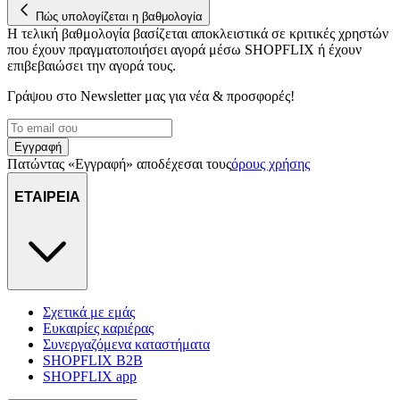
Πώς υπολογίζεται η βαθμολογία
Η τελική βαθμολογία βασίζεται αποκλειστικά σε κριτικές χρηστών
που έχουν πραγματοποιήσει αγορά μέσω SHOPFLIX ή έχουν
επιβεβαιώσει την αγορά τους.
Γράψου στο Νewsletter μας για νέα & προσφορές!
Εγγραφή
Πατώντας «Εγγραφή» αποδέχεσαι τους
όρους χρήσης
ΕΤΑΙΡΕΙΑ
Σχετικά με εμάς
Ευκαιρίες καριέρας
Συνεργαζόμενα καταστήματα
SHOPFLIX B2B
SHOPFLIX app