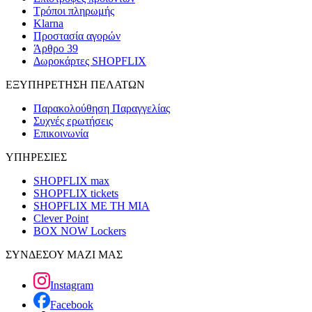
Τρόποι πληρωμής
Klarna
Προστασία αγορών
Άρθρο 39
Δωροκάρτες SHOPFLIX
ΕΞΥΠΗΡΕΤΗΣΗ ΠΕΛΑΤΩΝ
Παρακολούθηση Παραγγελίας
Συχνές ερωτήσεις
Επικοινωνία
ΥΠΗΡΕΣΙΕΣ
SHOPFLIX max
SHOPFLIX tickets
SHOPFLIX ΜΕ ΤΗ ΜΙΑ
Clever Point
BOX NOW Lockers
ΣΥΝΔΕΣΟΥ ΜΑΖΙ ΜΑΣ
Instagram
Facebook