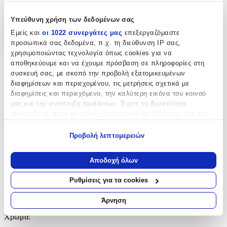
cm
Υπεύθυνη χρήση των δεδομένων σας
Χαρακτηριστικά
Εμείς και
οι 1022 συνεργάτες μας
επεξεργαζόμαστε
προσωπικά σας δεδομένα, π.χ. τη διεύθυνση IP σας,
+
χρησιμοποιώντας τεχνολογία όπως cookies για να
αποθηκεύουμε και να έχουμε πρόσβαση σε πληροφορίες στη
Χαρακτηριστικά
συσκευή σας, με σκοπό την προβολή εξατομικευμένων
διαφημίσεων και περιεχομένου, τις μετρήσεις σχετικά με
Κατασκευαστής
:
διαφημίσεις και περιεχόμενο, την καλύτερη εικόνα του κοινού
μας και την ανάπτυξη προϊόντων. Έχετε τη δυνατότητα
Saray Home
επιλογής ως προς το ποιος χρησιμοποιεί τα δεδομένα σας και
για ποιους σκοπούς.
Βασικά Χαρακτηριστικά
Προβολή λεπτομερειών
Εάν μας επιτρέπετε, θα θέλαμε επίσης:
Ποιότητα
:
Να συλλέξουμε πληροφορίες σχετικά με τη γεωγραφική
Αποδοχή όλων
Συνθετικό
σας τοποθεσία, οι οποίες μπορεί να είναι ακριβείς σε
απόσταση μερικών μέτρων
Ρυθμίσεις για τα cookies
Κατασκευή
:
Να αναγνωρίσουμε τη συσκευή σας σαρώνοντας ενεργά
για συγκεκριμένα χαρακτηριστικά (δακτυλικό αποτύπωμα)
Μηχανής
Άρνηση
Μάθετε περισσότερα σχετικά με τον τρόπο επεξεργασίας των
Χρώμα
:
προσωπικών σας δεδομένων και καθορίστε τις προτιμήσεις σας