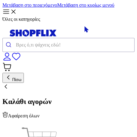
Μετάβαση στο περιεχόμενο
Μετάβαση στο κυρίως μενού
Όλες οι κατηγορίες
Πίσω
Καλάθι αγορών
Αφαίρεση όλων