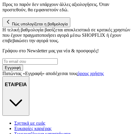
διεύθυνση IP σας, χρησιμοποιώντας τεχνολογία όπως cookies
Προς το παρόν δεν υπάρχουν άλλες αξιολογήσεις. Όταν
για να αποθηκεύουμε και να έχουμε πρόσβαση σε πληροφορίες
προστεθούν, θα εμφανιστούν εδώ.
στη συσκευή σας, με σκοπό την προβολή εξατομικευμένων
διαφημίσεων και περιεχομένου, τις μετρήσεις σχετικά με
Πώς υπολογίζεται η βαθμολογία
διαφημίσεις και περιεχόμενο, την καλύτερη εικόνα του κοινού
Η τελική βαθμολογία βασίζεται αποκλειστικά σε κριτικές χρηστών
μας και την ανάπτυξη προϊόντων. Επίσης, κοινοποιούμε
που έχουν πραγματοποιήσει αγορά μέσω SHOPFLIX ή έχουν
πληροφορίες σχετικά με την από μέρους σας χρήση της
επιβεβαιώσει την αγορά τους.
τοποθεσίας μας στους συνεργάτες μέσων κοινωνικής
δικτύωσης, διαφημίσεων και ανάλυσης.
Γράψου στο Νewsletter μας για νέα & προσφορές!
Εγγραφή
Πατώντας «Εγγραφή» αποδέχεσαι τους
όρους χρήσης
ΕΤΑΙΡΕΙΑ
Σχετικά με εμάς
Ευκαιρίες καριέρας
Συνεργαζόμενα καταστήματα