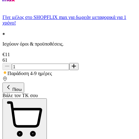
Γίνε μέλος στο SHOPFLIX max για δωρεάν μεταφορικά για 1
χρόνο!
Ισχύουν όροι & προϋποθέσεις.
€
11
61
Παράδοση 4-9 ημέρες
Πίσω
Βάλε τον ΤΚ σου