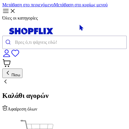
Μετάβαση στο περιεχόμενο
Μετάβαση στο κυρίως μενού
Όλες οι κατηγορίες
Πίσω
Καλάθι αγορών
Αφαίρεση όλων