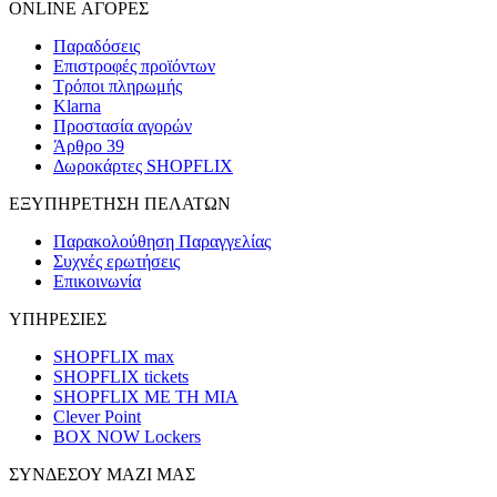
ONLINE ΑΓΟΡΕΣ
Παραδόσεις
Επιστροφές προϊόντων
Τρόποι πληρωμής
Klarna
Προστασία αγορών
Άρθρο 39
Δωροκάρτες SHOPFLIX
ΕΞΥΠΗΡΕΤΗΣΗ ΠΕΛΑΤΩΝ
Παρακολούθηση Παραγγελίας
Συχνές ερωτήσεις
Επικοινωνία
ΥΠΗΡΕΣΙΕΣ
SHOPFLIX max
SHOPFLIX tickets
SHOPFLIX ΜΕ ΤΗ ΜΙΑ
Clever Point
BOX NOW Lockers
ΣΥΝΔΕΣΟΥ ΜΑΖΙ ΜΑΣ