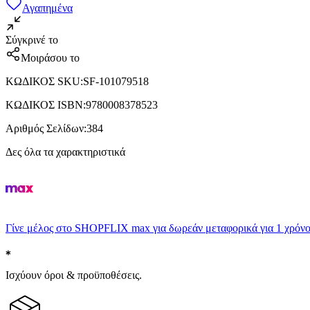
Αγαπημένα
Σύγκρινέ το
Μοιράσου το
ΚΩΔΙΚΟΣ SKU
:
SF-101079518
ΚΩΔΙΚΟΣ ISBN
:
9780008378523
Αριθμός Σελίδων
:
384
Δες όλα τα χαρακτηριστικά
Γίνε μέλος στο SHOPFLIX max για δωρεάν μεταφορικά για 1 χρόνο
Ισχύουν όροι & προϋποθέσεις.