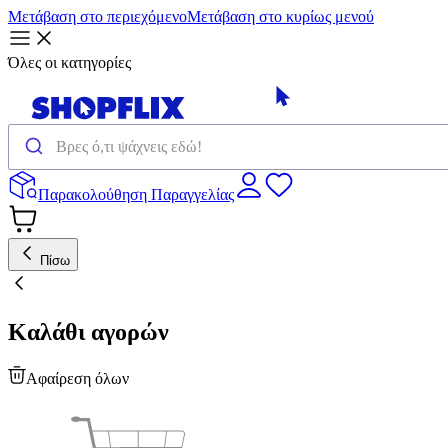
Μετάβαση στο περιεχόμενο
Μετάβαση στο κυρίως μενού
Όλες οι κατηγορίες
Παρακολούθηση Παραγγελίας
Πίσω
Καλάθι αγορών
Αφαίρεση όλων