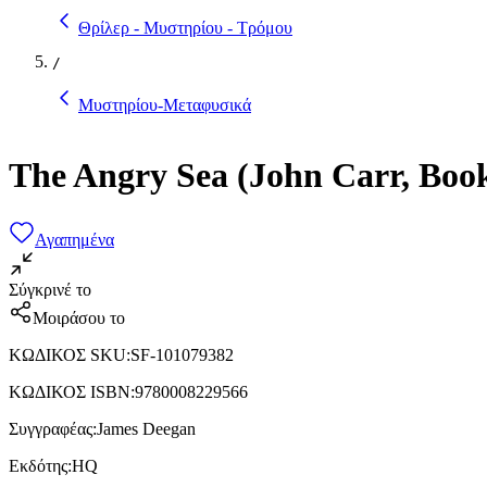
Θρίλερ - Μυστηρίου - Τρόμου
/
Μυστηρίου-Μεταφυσικά
The Angry Sea (John Carr, Boo
Αγαπημένα
Σύγκρινέ το
Μοιράσου το
ΚΩΔΙΚΟΣ SKU
:
SF-101079382
ΚΩΔΙΚΟΣ ISBN
:
9780008229566
Συγγραφέας
:
James Deegan
Εκδότης
:
HQ