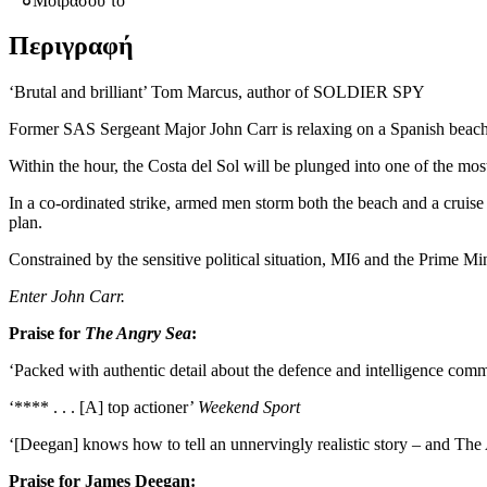
Μοιράσου το
Περιγραφή
‘Brutal and brilliant’ Tom Marcus, author of SOLDIER SPY
Former SAS Sergeant Major John Carr is relaxing on a Spanish beach,
Within the hour, the Costa del Sol will be plunged into one of the mos
In a co-ordinated strike, armed men storm both the beach and a cruise 
plan.
Constrained by the sensitive political situation, MI6 and the Prime Mini
Enter John Carr.
Praise for
The Angry Sea
:
‘Packed with authentic detail about the defence and intelligence communit
‘**** . . . [A] top actioner’
Weekend Sport
‘[Deegan] knows how to tell an unnervingly realistic story – and The 
Praise for James Deegan: