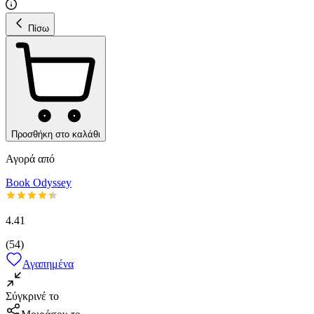
Πίσω
Προσθήκη στο καλάθι
Αγορά από
Book Odyssey
4.41
(
54
)
Αγαπημένα
Σύγκρινέ το