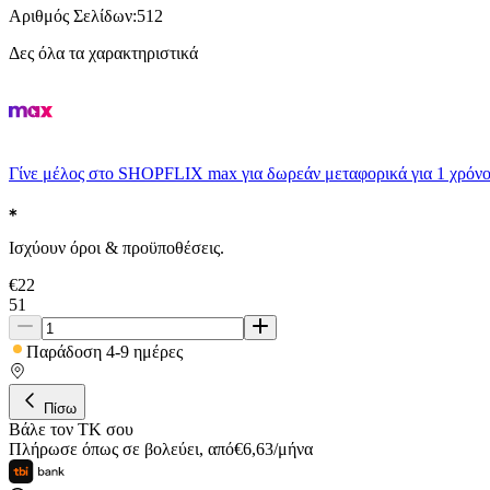
Αριθμός Σελίδων
:
512
Δες όλα τα χαρακτηριστικά
Γίνε μέλος στο SHOPFLIX max για δωρεάν μεταφορικά για 1 χρόνο
Ισχύουν όροι & προϋποθέσεις.
€
22
51
Παράδοση 4-9 ημέρες
Πίσω
Βάλε τον ΤΚ σου
Πλήρωσε όπως σε βολεύει
,
από
€
6,63
/
μήνα