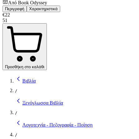
Από
Book Odyssey
Περιγραφή
Χαρακτηριστικά
€
22
51
Προσθήκη στο καλάθι
Βιβλία
/
Ξενόγλωσσα Βιβλία
/
Λογοτεχνία - Πεζογραφία - Ποίηση
/