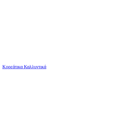
Το καλάθι είναι άδειο
Όλες οι κατηγορίες
Κορεάτικα Καλλυντικά
Ψάχνεις για δροσιά;
Godblind (The Godblind Trilogy, Book 1) Anna...