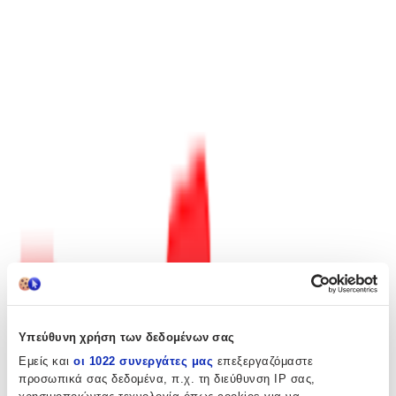
Προσθήκη στο καλάθι
Περιγραφή
Fantasy’s most anticipated debut of the year.
There was a time when the Red Gods ruled the land. The Dark
Lady and her horde dealt in death and blood and fire.
That time has long since passed and the neighbouring kingdoms of
Mireces and Rilpor hold an uneasy truce. The only blood spilled is
confined to the border where vigilantes known as Wolves protect
their kin and territory at any cost.
But after the death of his wife, King Rastoth is plagued by grief,
leaving the kingdom of Rilpor vulnerable.
Vulnerable to the blood-thirsty greed of the Warrior-King Liris and
the Mireces army waiting in the mountains…
GODBLIND is an incredible debut from a dazzling new voice of
Υπεύθυνη χρήση των δεδομένων σας
the genre.
Εμείς και
οι 1022 συνεργάτες μας
επεξεργαζόμαστε
προσωπικά σας δεδομένα, π.χ. τη διεύθυνση IP σας,
Περιγραφή