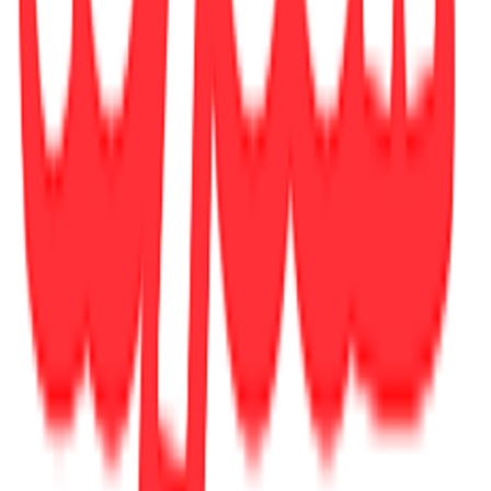
Γλώσσα
:
Αγγλικά
ISBN
:
9780008215927
Αξιολογήσεις
Προς το παρόν δεν υπάρχουν άλλες αξιολογήσεις. Όταν
προστεθούν, θα εμφανιστούν εδώ.
Πώς υπολογίζεται η βαθμολογία
Η τελική βαθμολογία βασίζεται αποκλειστικά σε κριτικές χρηστών
που έχουν πραγματοποιήσει αγορά μέσω SHOPFLIX ή έχουν
επιβεβαιώσει την αγορά τους.
Γράψου στο Νewsletter μας για νέα & προσφορές!
Εγγραφή
Πατώντας «Εγγραφή» αποδέχεσαι τους
όρους χρήσης