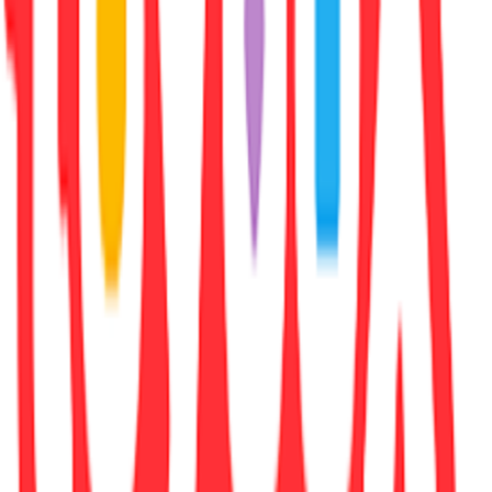
Χαρακτηριστικά
+
Χαρακτηριστικά
Συγγραφέας
:
Anna Stephens
Εκδότης
:
HarperVoyager
Αριθμός Σελίδων
:
496
Διαστάσεις
:
3.1x12.9x19.8
cm