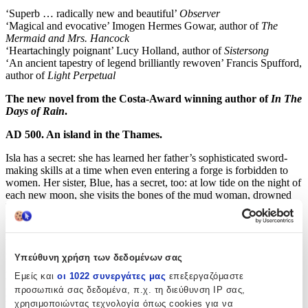
‘Superb … radically new and beautiful’
Observer
‘Magical and evocative’ Imogen Hermes Gowar, author of
The
Mermaid and Mrs. Hancock
‘Heartachingly poignant’ Lucy Holland, author of
Sistersong
‘An ancient tapestry of legend brilliantly rewoven’ Francis Spufford,
author of
Light Perpetual
The new novel from the Costa-Award winning author of
In The
Days of Rain
.
AD 500. An island in the Thames.
Isla has a secret: she has learned her father’s sophisticated sword-
making skills at a time when even entering a forge is forbidden to
women. Her sister, Blue, has a secret, too: at low tide on the night of
each new moon, she visits the bones of the mud woman, drowned
by the elders of her tribe who wanted to make a lesson of someone
who wouldn’t hold her tongue.
When the local Seax overlord discovers Isla’s secret there is
nowhere for the sisters to hide, except across the water to the walled
Υπεύθυνη χρήση των δεδομένων σας
ghost city, Londinium. Here Blue and Isla find sanctuary in an
Εμείς και
οι 1022 συνεργάτες μας
επεξεργαζόμαστε
underworld community of squatters, emigrants, travellers and
προσωπικά σας δεδομένα, π.χ. τη διεύθυνση IP σας,
looters, led by the mysterious Crowther, living in an abandoned
χρησιμοποιώντας τεχνολογία όπως cookies για να
brothel and bathhouse. But trouble pursues them even into the