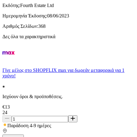
Εκδότης
:
Fourth Estate Ltd
Ημερομηνία Έκδοσης
:
08/06/2023
Αριθμός Σελίδων
:
368
Δες όλα τα χαρακτηριστικά
Γίνε μέλος στο SHOPFLIX max για δωρεάν μεταφορικά για 1
χρόνο!
Ισχύουν όροι & προϋποθέσεις.
€
13
24
Παράδοση 4-9 ημέρες