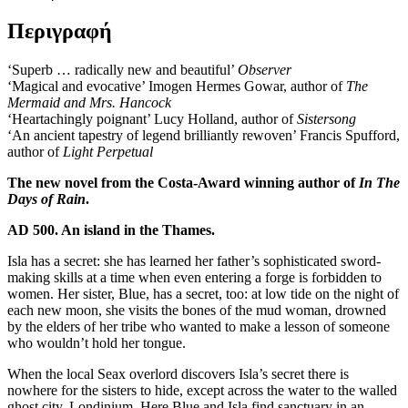
Περιγραφή
‘Superb … radically new and beautiful’
Observer
‘Magical and evocative’ Imogen Hermes Gowar, author of
The
Mermaid and Mrs. Hancock
‘Heartachingly poignant’ Lucy Holland, author of
Sistersong
‘An ancient tapestry of legend brilliantly rewoven’ Francis Spufford,
author of
Light Perpetual
The new novel from the Costa-Award winning author of
In The
Days of Rain
.
AD 500. An island in the Thames.
Isla has a secret: she has learned her father’s sophisticated sword-
making skills at a time when even entering a forge is forbidden to
women. Her sister, Blue, has a secret, too: at low tide on the night of
each new moon, she visits the bones of the mud woman, drowned
by the elders of her tribe who wanted to make a lesson of someone
who wouldn’t hold her tongue.
When the local Seax overlord discovers Isla’s secret there is
nowhere for the sisters to hide, except across the water to the walled
ghost city, Londinium. Here Blue and Isla find sanctuary in an