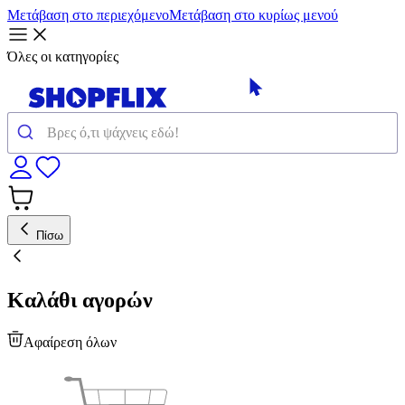
Μετάβαση στο περιεχόμενο
Μετάβαση στο κυρίως μενού
Όλες οι κατηγορίες
Πίσω
Καλάθι αγορών
Αφαίρεση όλων