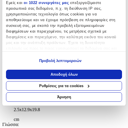
impossible siege. And joining the front line, risking his honour and
Εμείς και
οι 1022 συνεργάτες μας
επεξεργαζόμαστε
reputation in a battle that will test him as never before, is Sharpe . . .
προσωπικά σας δεδομένα, π.χ. τη διεύθυνση IP σας,
χρησιμοποιώντας τεχνολογία όπως cookies για να
‘A master storyteller’
DAILY TELEGRAPH
αποθηκεύουμε και να έχουμε πρόσβαση σε πληροφορίες στη
συσκευή σας, με σκοπό την προβολή εξατομικευμένων
Χαρακτηριστικά
διαφημίσεων και περιεχομένου, τις μετρήσεις σχετικά με
διαφημίσεις και περιεχόμενο, την καλύτερη εικόνα του κοινού
Συγγραφέας
:
μας και την ανάπτυξη προϊόντων. Έχετε τη δυνατότητα
επιλογής ως προς το ποιος χρησιμοποιεί τα δεδομένα σας και
Bernard Cornwell
για ποιους σκοπούς.
Προβολή λεπτομερειών
Εκδότης
:
Εάν μας επιτρέπετε, θα θέλαμε επίσης:
HarperCollins
Να συλλέξουμε πληροφορίες σχετικά με τη γεωγραφική
Αποδοχή όλων
σας τοποθεσία, οι οποίες μπορεί να είναι ακριβείς σε
Αριθμός Σελίδων
:
απόσταση μερικών μέτρων
Ρυθμίσεις για τα cookies
Να αναγνωρίσουμε τη συσκευή σας σαρώνοντας ενεργά
400
για συγκεκριμένα χαρακτηριστικά (δακτυλικό αποτύπωμα)
Άρνηση
Διαστάσεις
:
Μάθετε περισσότερα σχετικά με τον τρόπο επεξεργασίας των
προσωπικών σας δεδομένων και καθορίστε τις προτιμήσεις σας
2.5x12.9x19.8
στην
ενότητα “Λεπτομέρειες”
. Μπορείτε να αλλάξετε ή να
ανακαλέσετε τη συγκατάθεσή σας ανά πάσα στιγμή από τη
cm
Γλώσσα
:
Δήλωση Cookies.