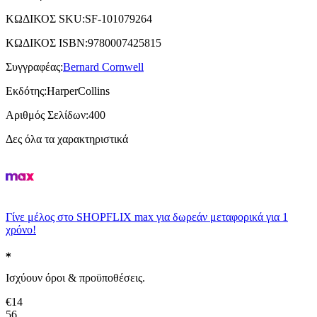
ΚΩΔΙΚΟΣ SKU
:
SF-101079264
ΚΩΔΙΚΟΣ ISBN
:
9780007425815
Συγγραφέας
:
Bernard Cornwell
Εκδότης
:
HarperCollins
Αριθμός Σελίδων
:
400
Δες όλα τα χαρακτηριστικά
Γίνε μέλος στο SHOPFLIX max για δωρεάν μεταφορικά για 1
χρόνο!
Ισχύουν όροι & προϋποθέσεις.
€
14
56