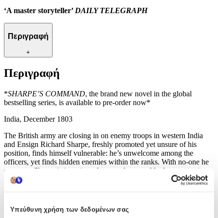
‘A master storyteller’
DAILY TELEGRAPH
Περιγραφή
+
Περιγραφή
*
SHARPE’S COMMAND
, the brand new novel in the global
bestselling series, is available to pre-order now*
India, December 1803
The British army are closing in on enemy troops in western India
and Ensign Richard Sharpe, freshly promoted yet unsure of his
position, finds himself vulnerable: he’s unwelcome among the
officers, yet finds hidden enemies within the ranks. With no-one he
can trust, Sharpe is in serious danger when an old adversary arrives
on his trail – and a terrible act of betrayal draws him into the eye of
the storm.
All roads lead to Gawilghur, a legendary, impregnable fortress in the
Υπεύθυνη χρήση των δεδομένων σας
sky. In the heart of enemy territory, the British carry out a near-