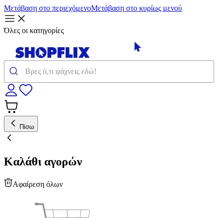
Μετάβαση στο περιεχόμενο
Μετάβαση στο κυρίως μενού
Όλες οι κατηγορίες
Πίσω
Καλάθι αγορών
Αφαίρεση όλων