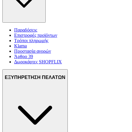
Παραδόσεις
Επιστροφές προϊόντων
Τρόποι πληρωμής
Klarna
Προστασία αγορών
Άρθρο 39
Δωροκάρτες SHOPFLIX
ΕΞΥΠΗΡΕΤΗΣΗ ΠΕΛΑΤΩΝ