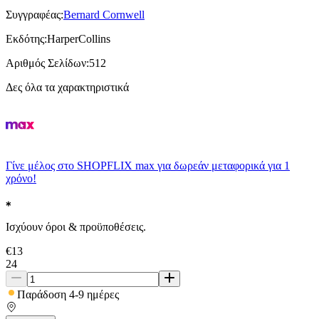
Συγγραφέας
:
Bernard Cornwell
Εκδότης
:
HarperCollins
Αριθμός Σελίδων
:
512
Δες όλα τα χαρακτηριστικά
Γίνε μέλος στο SHOPFLIX max για δωρεάν μεταφορικά για 1
χρόνο!
Ισχύουν όροι & προϋποθέσεις.
€
13
24
Παράδοση 4-9 ημέρες