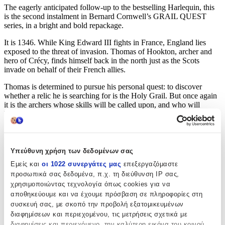
The eagerly anticipated follow-up to the bestselling Harlequin, this
is the second instalment in Bernard Cornwell’s GRAIL QUEST
series, in a bright and bold repackage.
It is 1346. While King Edward III fights in France, England lies
exposed to the threat of invasion. Thomas of Hookton, archer and
hero of Crécy, finds himself back in the north just as the Scots
invade on behalf of their French allies.
Thomas is determined to pursue his personal quest: to discover
whether a relic he is searching for is the Holy Grail. But once again
it is the archers whose skills will be called upon, and who will
become the true heroes of the battle.
Χαρακτηριστικά
Υπεύθυνη χρήση των δεδομένων σας
Συγγραφέας
:
Εμείς και
οι 1022 συνεργάτες μας
επεξεργαζόμαστε
Bernard Cornwell
προσωπικά σας δεδομένα, π.χ. τη διεύθυνση IP σας,
χρησιμοποιώντας τεχνολογία όπως cookies για να
Εκδότης
:
αποθηκεύουμε και να έχουμε πρόσβαση σε πληροφορίες στη
συσκευή σας, με σκοπό την προβολή εξατομικευμένων
HarperCollins
διαφημίσεων και περιεχομένου, τις μετρήσεις σχετικά με
διαφημίσεις και περιεχόμενο, την καλύτερη εικόνα του κοινού
Αριθμός Σελίδων
: