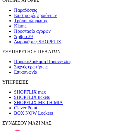
ONLINE ΑΓΟΡΕΣ
Παραδόσεις
Επιστροφές προϊόντων
Τρόποι πληρωμής
Klarna
Προστασία αγορών
Άρθρο 39
Δωροκάρτες SHOPFLIX
ΕΞΥΠΗΡΕΤΗΣΗ ΠΕΛΑΤΩΝ
Παρακολούθηση Παραγγελίας
Συχνές ερωτήσεις
Επικοινωνία
ΥΠΗΡΕΣΙΕΣ
SHOPFLIX max
SHOPFLIX tickets
SHOPFLIX ΜΕ ΤΗ ΜΙΑ
Clever Point
BOX NOW Lockers
ΣΥΝΔΕΣΟΥ ΜΑΖΙ ΜΑΣ