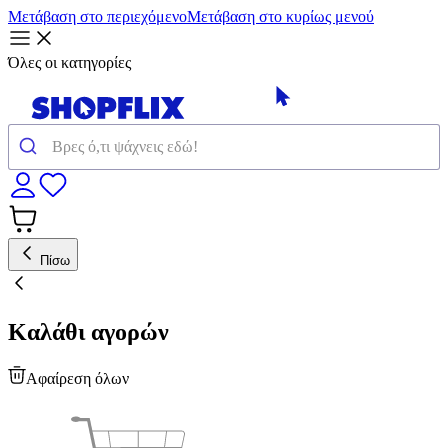
Μετάβαση στο περιεχόμενο
Μετάβαση στο κυρίως μενού
Όλες οι κατηγορίες
Πίσω
Καλάθι αγορών
Αφαίρεση όλων