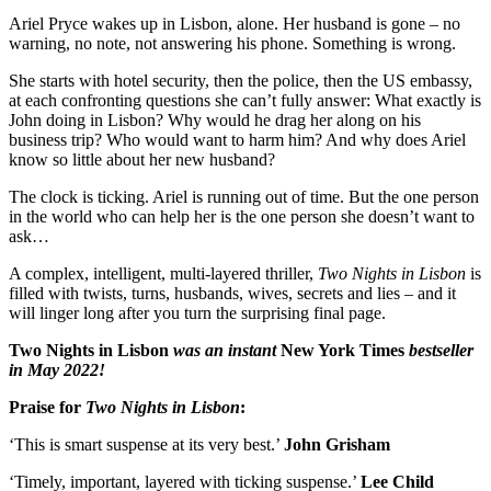
Ariel Pryce wakes up in Lisbon, alone. Her husband is gone – no
warning, no note, not answering his phone. Something is wrong.
She starts with hotel security, then the police, then the US embassy,
at each confronting questions she can’t fully answer: What exactly is
John doing in Lisbon? Why would he drag her along on his
business trip? Who would want to harm him? And why does Ariel
know so little about her new husband?
The clock is ticking. Ariel is running out of time. But the one person
in the world who can help her is the one person she doesn’t want to
ask…
A complex, intelligent, multi-layered thriller,
Two Nights in Lisbon
is
filled with twists, turns, husbands, wives, secrets and lies – and it
will linger long after you turn the surprising final page.
Two Nights in Lisbon
was an instant
New York Times
bestseller
in May 2022!
Praise for
Two Nights in Lisbon
:
‘This is smart suspense at its very best.’
John Grisham
‘Timely, important, layered with ticking suspense.’
Lee Child