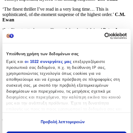
‘The finest thriller I’ve read in a very long time… This is
sophisticated, of-the-moment suspense of the highest order.’
C.M.
Ewan
‘Intelligent, utterly compelling and deeply satisfying.’
Peter James
‘Pavone has become one of the most skilled creators of menace and
suspense in the world.’
Daily Mail
Υπεύθυνη χρήση των δεδομένων σας
‘As close to unputdownable as you can get.’
Stephen King
Εμείς και
οι 1022 συνεργάτες μας
επεξεργαζόμαστε
Χαρακτηριστικά
προσωπικά σας δεδομένα, π.χ. τη διεύθυνση IP σας,
χρησιμοποιώντας τεχνολογία όπως cookies για να
αποθηκεύουμε και να έχουμε πρόσβαση σε πληροφορίες στη
Συγγραφέας
:
συσκευή σας, με σκοπό την προβολή εξατομικευμένων
Chris Pavone
διαφημίσεων και περιεχομένου, τις μετρήσεις σχετικά με
διαφημίσεις και περιεχόμενο, την καλύτερη εικόνα του κοινού
Εκδότης
:
μας και την ανάπτυξη προϊόντων. Έχετε τη δυνατότητα
επιλογής ως προς το ποιος χρησιμοποιεί τα δεδομένα σας και
Head of Zeus — an Aries Book
για ποιους σκοπούς.
Έτος Έκδοσης
:
Προβολή λεπτομερειών
Εάν μας επιτρέπετε, θα θέλαμε επίσης:
0802