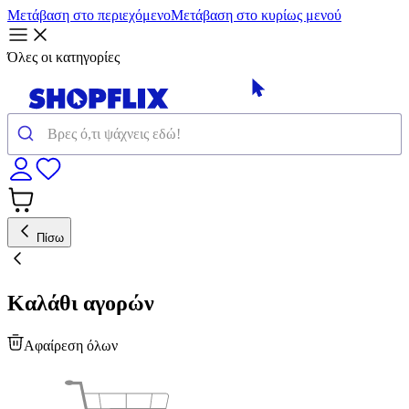
Μετάβαση στο περιεχόμενο
Μετάβαση στο κυρίως μενού
Όλες οι κατηγορίες
Πίσω
Καλάθι αγορών
Αφαίρεση όλων