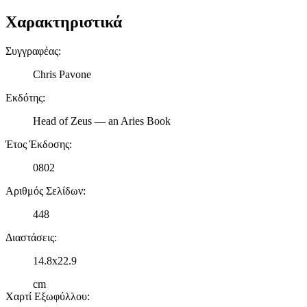
τοποθεσίας μας στους συνεργάτες μέσων κοινωνικής
Χαρακτηριστικά
δικτύωσης, διαφημίσεων και ανάλυσης.
Συγγραφέας
:
Chris Pavone
Εκδότης
:
Head of Zeus — an Aries Book
Έτος Έκδοσης
:
0802
Αριθμός Σελίδων
:
448
Διαστάσεις
:
14.8x22.9
cm
Χαρτί Εξωφύλλου
: