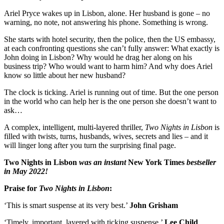
Ariel Pryce wakes up in Lisbon, alone. Her husband is gone – no
warning, no note, not answering his phone. Something is wrong.
She starts with hotel security, then the police, then the US embassy,
at each confronting questions she can’t fully answer: What exactly is
John doing in Lisbon? Why would he drag her along on his
business trip? Who would want to harm him? And why does Ariel
know so little about her new husband?
The clock is ticking. Ariel is running out of time. But the one person
in the world who can help her is the one person she doesn’t want to
ask…
A complex, intelligent, multi-layered thriller,
Two Nights in Lisbon
is
filled with twists, turns, husbands, wives, secrets and lies – and it
will linger long after you turn the surprising final page.
Two Nights in Lisbon
was an instant
New York Times
bestseller
in May 2022!
Praise for
Two Nights in Lisbon
:
‘This is smart suspense at its very best.’
John Grisham
‘Timely, important, layered with ticking suspense.’
Lee Child