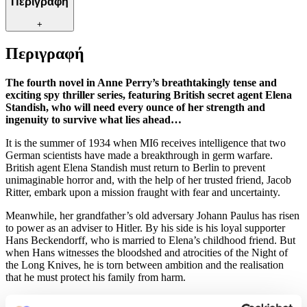
Περιγραφή
+
Περιγραφή
The fourth novel in Anne Perry’s breathtakingly tense and
exciting spy thriller series, featuring
British secret agent
Elena
Standish, who will need every ounce of her strength and
ingenuity to survive what lies ahead…
It is the summer of 1934 when MI6 receives intelligence that two
German scientists have made a breakthrough in germ warfare.
British agent Elena Standish must return to Berlin to prevent
unimaginable horror and, with the help of her trusted friend, Jacob
Ritter, embark upon a mission fraught with fear and uncertainty.
Meanwhile, her grandfather’s old adversary Johann Paulus has risen
to power as an adviser to Hitler. By his side is his loyal supporter
Hans Beckendorff, who is married to Elena’s childhood friend. But
when Hans witnesses the bloodshed and atrocities of the Night of
the Long Knives, he is torn between ambition and the realisation
that he must protect his family from harm.
Χαρακτηριστικά