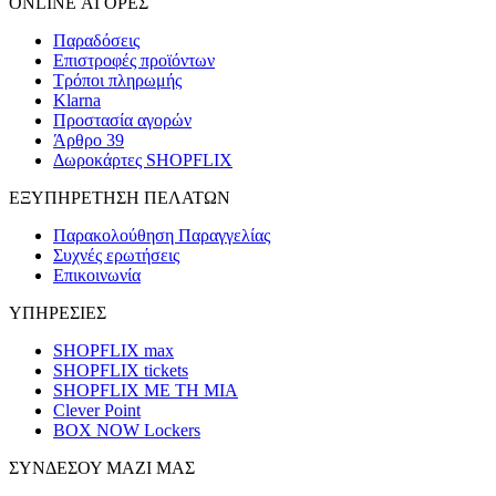
ONLINE ΑΓΟΡΕΣ
Παραδόσεις
Επιστροφές προϊόντων
Τρόποι πληρωμής
Klarna
Προστασία αγορών
Άρθρο 39
Δωροκάρτες SHOPFLIX
ΕΞΥΠΗΡΕΤΗΣΗ ΠΕΛΑΤΩΝ
Παρακολούθηση Παραγγελίας
Συχνές ερωτήσεις
Επικοινωνία
ΥΠΗΡΕΣΙΕΣ
SHOPFLIX max
SHOPFLIX tickets
SHOPFLIX ΜΕ ΤΗ ΜΙΑ
Clever Point
BOX NOW Lockers
ΣΥΝΔΕΣΟΥ ΜΑΖΙ ΜΑΣ