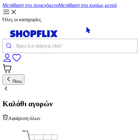
Μετάβαση στο περιεχόμενο
Μετάβαση στο κυρίως μενού
Όλες οι κατηγορίες
Πίσω
Καλάθι αγορών
Αφαίρεση όλων