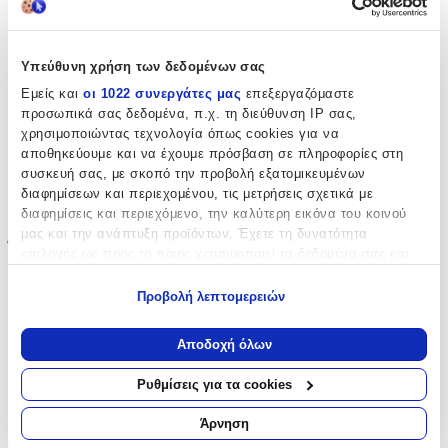
Συγγραφέας
:
Υπεύθυνη χρήση των δεδομένων σας
Anne Perry
Εμείς και
οι 1022 συνεργάτες μας
επεξεργαζόμαστε
Εκδότης
:
προσωπικά σας δεδομένα, π.χ. τη διεύθυνση IP σας,
χρησιμοποιώντας τεχνολογία όπως cookies για να
Headline Book Publishing
αποθηκεύουμε και να έχουμε πρόσβαση σε πληροφορίες στη
συσκευή σας, με σκοπό την προβολή εξατομικευμένων
Ημερομηνία Έκδοσης
:
διαφημίσεων και περιεχομένου, τις μετρήσεις σχετικά με
01/09/2022
διαφημίσεις και περιεχόμενο, την καλύτερη εικόνα του κοινού
μας και την ανάπτυξη προϊόντων. Έχετε τη δυνατότητα
Έτος Έκδοσης
:
επιλογής ως προς το ποιος χρησιμοποιεί τα δεδομένα σας και
για ποιους σκοπούς.
0901
Προβολή λεπτομερειών
Αριθμός Σελίδων
:
Εάν μας επιτρέπετε, θα θέλαμε επίσης:
Να συλλέξουμε πληροφορίες σχετικά με τη γεωγραφική
Αποδοχή όλων
336
σας τοποθεσία, οι οποίες μπορεί να είναι ακριβείς σε
απόσταση μερικών μέτρων
Διαστάσεις
:
Ρυθμίσεις για τα cookies
Να αναγνωρίσουμε τη συσκευή σας σαρώνοντας ενεργά
2.4x11.2x17.4
για συγκεκριμένα χαρακτηριστικά (δακτυλικό αποτύπωμα)
Άρνηση
Μάθετε περισσότερα σχετικά με τον τρόπο επεξεργασίας των