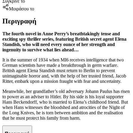
Σύγκρινέ το
Μοιράσου το
Περιγραφή
The fourth novel in Anne Perry’s breathtakingly tense and
exciting spy thriller series, featuring
British secret agent
Elena
Standish, who will need every ounce of her strength and
ingenuity to survive what lies ahead…
It is the summer of 1934 when MI6 receives intelligence that two
German scientists have made a breakthrough in germ warfare.
British agent Elena Standish must return to Berlin to prevent
unimaginable horror and, with the help of her trusted friend, Jacob
Ritter, embark upon a mission fraught with fear and uncertainty.
Meanwhile, her grandfather’s old adversary Johann Paulus has risen
to power as an adviser to Hitler. By his side is his loyal supporter
Hans Beckendorff, who is married to Elena’s childhood friend. But
when Hans witnesses the bloodshed and atrocities of the Night of
the Long Knives, he is torn between ambition and the realisation
that he must protect his family from harm.