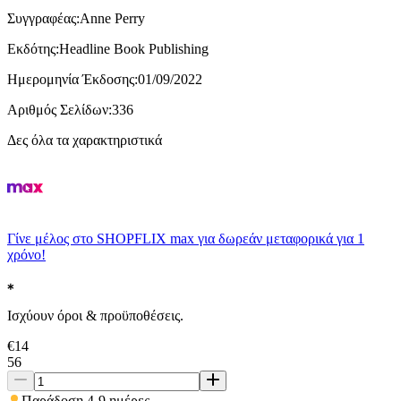
Συγγραφέας
:
Anne Perry
Εκδότης
:
Headline Book Publishing
Ημερομηνία Έκδοσης
:
01/09/2022
Αριθμός Σελίδων
:
336
Δες όλα τα χαρακτηριστικά
Γίνε μέλος στο SHOPFLIX max για δωρεάν μεταφορικά για 1
χρόνο!
Ισχύουν όροι & προϋποθέσεις.
€
14
56
Παράδοση 4-9 ημέρες