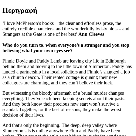
Περιγραφή
‘I love McPherson’s books – the clear and effortless prose, the
entirely credible characters, and the wonderfully twisty plots – and
Strangers at the Gate is one of her best’
Ann Cleeves
Who do you turn to, when everyone’s a stranger and you stop
believing what your own eyes see?
Finnie Doyle and Paddy Lamb are leaving city life in Edinburgh
behind them and moving to the little town of Simmerton. Paddy has
landed a partnership in a local solicitors and Finnie’s snagged a job
as a church deacon. Their rented cottage is quaint; their new
colleagues are charming, and they can’t believe their luck.
But witnessing the bloody aftermath of a brutal murder changes
everything. They’ve each been keeping secrets about their pasts.
And they both know their precious new start won’t survive a
scandal. Together, for the best of reasons, they make the worst
decision of their lives.
And that’s only the beginning. The deep, deep valley where
Simmerton sits is unlike anywhere Finn and Paddy have been