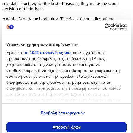
scandal. Together, for the best of reasons, they make the worst
decision of their lives.
And that’s only the beginning. The deep, deep valley where
Simmerton sits is unlike anywhere Finn and Paddy have been
before. They are not the only ones hiding in its shadow and very
soon they’ve lost control of the game they decided to play…
Υπεύθυνη χρήση των δεδομένων σας
Praise for Catriona McPherson:
Εμείς και
οι 1022 συνεργάτες μας
επεξεργαζόμαστε
‘An
unnerving and suspenseful novel
‘
Karin Slaughter
προσωπικά σας δεδομένα, π.χ. τη διεύθυνση IP σας,
χρησιμοποιώντας τεχνολογία όπως cookies για να
‘Just the
right mixture of spookiness and mystery
‘
James
Oswald
αποθηκεύουμε και να έχουμε πρόσβαση σε πληροφορίες στη
συσκευή σας, με σκοπό την προβολή εξατομικευμένων
‘
A gripping thriller
‘
Ian Rankin
διαφημίσεων και περιεχομένου, τις μετρήσεις σχετικά με
διαφημίσεις και περιεχόμενο, την καλύτερη εικόνα του κοινού
‘A Gothic feast of a novel, this is
a country house book with a
μας και την ανάπτυξη προϊόντων. Έχετε τη δυνατότητα
difference: contemporary, punchy and disturbing, but using the
επιλογής ως προς το ποιος χρησιμοποιεί τα δεδομένα σας και
tricks and twists of the best of Christie
‘
Ann Cleeves
για ποιους σκοπούς.
‘Go To My Grave
is
both a classic ‘country house mystery’ and a
Προβολή λεπτομερειών
thriller
.
Atmospheric, with mind-bending twists
, a narrator who
Εάν μας επιτρέπετε, θα θέλαμε επίσης:
may or may not be reliable, and
an ending that will take your
Να συλλέξουμε πληροφορίες σχετικά με τη γεωγραφική
Αποδοχή όλων
breath away
and leave you astonished’
Louise Penny
σας τοποθεσία, οι οποίες μπορεί να είναι ακριβείς σε