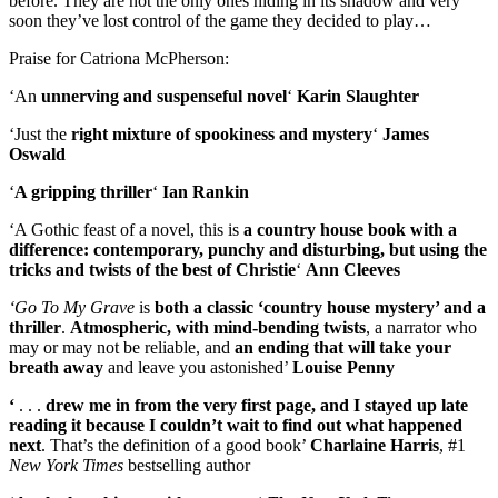
before. They are not the only ones hiding in its shadow and very
soon they’ve lost control of the game they decided to play…
Praise for Catriona McPherson:
‘An
unnerving and suspenseful novel
‘
Karin Slaughter
‘Just the
right mixture of spookiness and mystery
‘
James
Oswald
‘
A gripping thriller
‘
Ian Rankin
‘A Gothic feast of a novel, this is
a country house book with a
difference: contemporary, punchy and disturbing, but using the
tricks and twists of the best of Christie
‘
Ann Cleeves
‘Go To My Grave
is
both a classic ‘country house mystery’ and a
thriller
.
Atmospheric, with mind-bending twists
, a narrator who
may or may not be reliable, and
an ending that will take your
breath away
and leave you astonished’
Louise Penny
‘
. . .
drew me in from the very first page, and I stayed up late
reading it because I couldn’t wait to find out what happened
next
. That’s the definition of a good book’
Charlaine Harris
, #1
New York Times
bestselling author