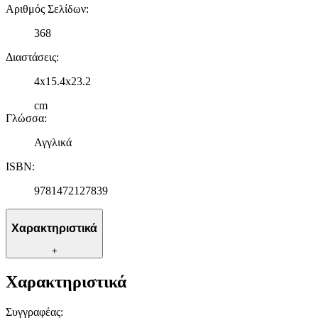
δικτύωσης, διαφημίσεων και ανάλυσης.
Αριθμός Σελίδων
:
368
Διαστάσεις
:
4x15.4x23.2
cm
Γλώσσα
:
Αγγλικά
ISBN
:
9781472127839
Χαρακτηριστικά
+
Χαρακτηριστικά
Συγγραφέας
: