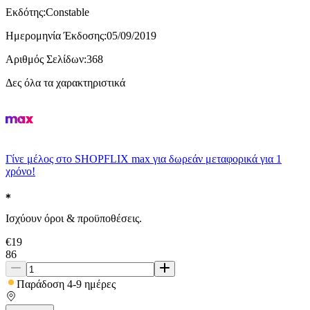
Εκδότης
:
Constable
Ημερομηνία Έκδοσης
:
05/09/2019
Αριθμός Σελίδων
:
368
Δες όλα τα χαρακτηριστικά
Γίνε μέλος στο SHOPFLIX max για δωρεάν μεταφορικά για 1
χρόνο!
Ισχύουν όροι & προϋποθέσεις.
€
19
86
Παράδοση 4-9 ημέρες