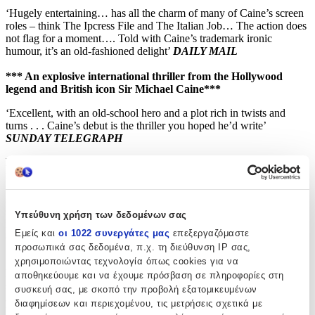
‘Hugely entertaining… has all the charm of many of Caine’s screen
roles – think The Ipcress File and The Italian Job… The action does
not flag for a moment…. Told with Caine’s trademark ironic
humour, it’s an old-fashioned delight’
DAILY MAIL
*** An explosive international thriller from the Hollywood
legend and British icon Sir Michael Caine***
‘Excellent, with an old-school hero and a plot rich in twists and
turns . . . Caine’s debut is the thriller you hoped he’d write’
SUNDAY TELEGRAPH
DCI Harry Taylor has no respect for red tape or political
reputations – but he’s great at catching criminals.
And all his unorthodox skills will be needed as an extraordinary
situation unfolds on his doorstep: a metal box of radioactive material
Υπεύθυνη χρήση των δεδομένων σας
is found at a dump in Stepney, East London, but before the police
Εμείς και
οι 1022 συνεργάτες μας
επεξεργαζόμαστε
can arrive it is stolen in a violent raid.
προσωπικά σας δεδομένα, π.χ. τη διεύθυνση IP σας,
With security agencies across the world on red alert, it’s Harry and
χρησιμοποιώντας τεχνολογία όπως cookies για να
his unconventional team from the Met who must hit the streets in
αποθηκεύουμε και να έχουμε πρόσβαση σε πληροφορίες στη
search of a lead. They soon have two wildly different suspects,
συσκευή σας, με σκοπό την προβολή εξατομικευμένων
aristocratic art dealer Julian Smythe in London and oligarch
διαφημίσεων και περιεχομένου, τις μετρήσεις σχετικά με
Vladimir Voldrev in Barbados. But the pressure is on. How much