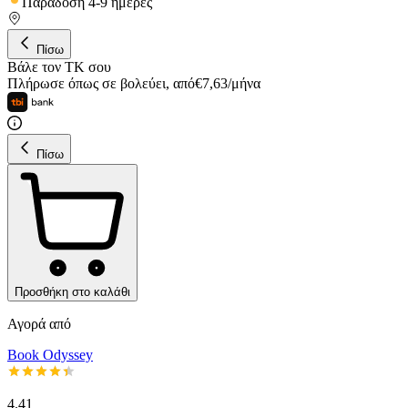
Παράδοση 4-9 ημέρες
Πίσω
Βάλε τον ΤΚ σου
Πλήρωσε όπως σε βολεύει
,
από
€
7,63
/
μήνα
Πίσω
Προσθήκη στο καλάθι
Αγορά από
Book Odyssey
4.41