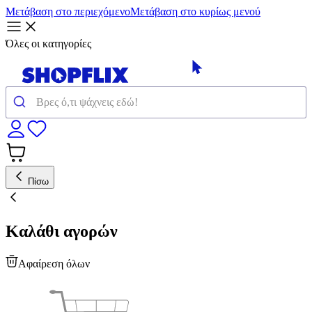
Μετάβαση στο περιεχόμενο
Μετάβαση στο κυρίως μενού
Όλες οι κατηγορίες
Πίσω
Καλάθι αγορών
Αφαίρεση όλων