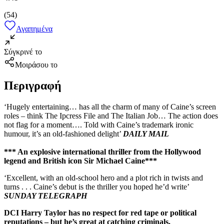
(
54
)
Αγαπημένα
Σύγκρινέ το
Μοιράσου το
Περιγραφή
‘Hugely entertaining… has all the charm of many of Caine’s screen
roles – think The Ipcress File and The Italian Job… The action does
not flag for a moment…. Told with Caine’s trademark ironic
humour, it’s an old-fashioned delight’
DAILY MAIL
*** An explosive international thriller from the Hollywood
legend and British icon Sir Michael Caine***
‘Excellent, with an old-school hero and a plot rich in twists and
turns . . . Caine’s debut is the thriller you hoped he’d write’
SUNDAY TELEGRAPH
DCI Harry Taylor has no respect for red tape or political
reputations – but he’s great at catching criminals.