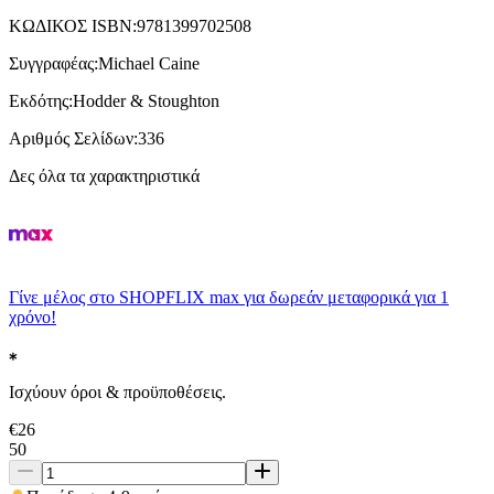
ΚΩΔΙΚΟΣ ISBN
:
9781399702508
Συγγραφέας
:
Michael Caine
Εκδότης
:
Hodder & Stoughton
Αριθμός Σελίδων
:
336
Δες όλα τα χαρακτηριστικά
Γίνε μέλος στο SHOPFLIX max για δωρεάν μεταφορικά για 1
χρόνο!
Ισχύουν όροι & προϋποθέσεις.
€
26
50