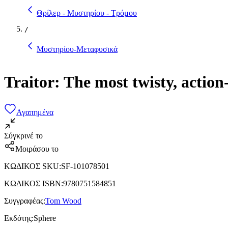
Θρίλερ - Μυστηρίου - Τρόμου
/
Μυστηρίου-Μεταφυσικά
Traitor: The most twisty, actio
Αγαπημένα
Σύγκρινέ το
Μοιράσου το
ΚΩΔΙΚΟΣ SKU
:
SF-101078501
ΚΩΔΙΚΟΣ ISBN
:
9780751584851
Συγγραφέας
:
Tom Wood
Εκδότης
:
Sphere