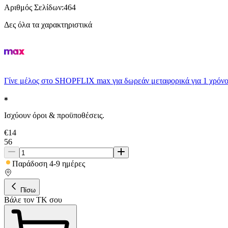
Αριθμός Σελίδων
:
464
Δες όλα τα χαρακτηριστικά
Γίνε μέλος στο SHOPFLIX max για δωρεάν μεταφορικά για 1 χρόνο
Ισχύουν όροι & προϋποθέσεις.
€
14
56
Παράδοση 4-9 ημέρες
Πίσω
Βάλε τον ΤΚ σου