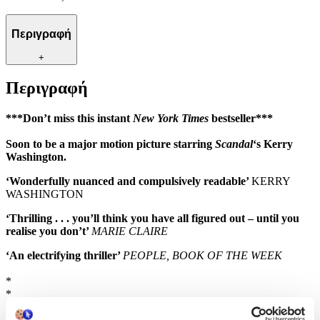
Περιγραφή
+
Περιγραφή
***Don’t miss this instant
New York Times
bestseller***
Soon to be a major motion picture starring
Scandal
‘s Kerry
Washington.
‘W
onderfully nuanced and compulsively readable’
KERRY
WASHINGTON
‘Thrilling . . . you’ll think you have all figured out – until you
realise you don’t’
MARIE CLAIRE
‘An electrifying thriller’
PEOPLE, BOOK OF THE WEEK
*
*
*