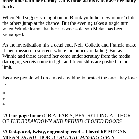
more time with her family.
All Winnie wants is to have her baby
back.
When Nell suggests a night out in Brooklyn to her new mums’ club,
the others jump at the chance. But the evening takes a tragic turn
when Winnie learns that her six-week-old son Midas has been
kidnapped.
As the investigation hits a dead end, Nell, Collette and Francie make
it their mission to succeed where the police are failing. But as
Winnie and those around her come under scrutiny from the media,
damaging secrets come to light and friendships are pushed to the
limit.
Because people will do almost anything to protect the ones they love
. . .
*
*
*
‘A true page turner!’
B.A. PARIS, BESTSELLING AUTHOR
OF
THE BREAKDOWN AND BEHIND CLOSED DOORS
‘A fast-paced, twisty, engrossing read – I loved it!’
MEGAN
MIRANDA, AUTHOR OF
ALL THE MISSING GIRLS