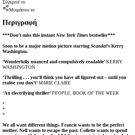
Σύγκρινέ το
Μοιράσου το
Περιγραφή
***Don’t miss this instant
New York Times
bestseller***
Soon to be a major motion picture starring
Scandal
‘s Kerry
Washington.
‘W
onderfully nuanced and compulsively readable’
KERRY
WASHINGTON
‘Thrilling . . . you’ll think you have all figured out – until you
realise you don’t’
MARIE CLAIRE
‘An electrifying thriller’
PEOPLE, BOOK OF THE WEEK
*
*
*
We all want different things. Francie wants to be the perfect
mother. Nell wants to escape the past. Collette wants to spend