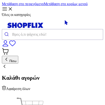
Μετάβαση στο περιεχόμενο
Μετάβαση στο κυρίως μενού
Όλες οι κατηγορίες
Πίσω
Καλάθι αγορών
Αφαίρεση όλων