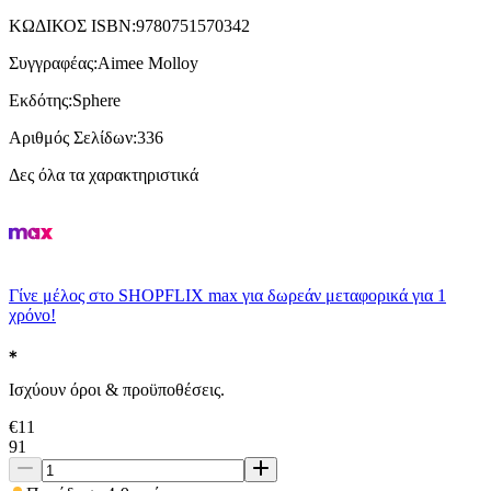
ΚΩΔΙΚΟΣ ISBN
:
9780751570342
Συγγραφέας
:
Aimee Molloy
Εκδότης
:
Sphere
Αριθμός Σελίδων
:
336
Δες όλα τα χαρακτηριστικά
Γίνε μέλος στο SHOPFLIX max για δωρεάν μεταφορικά για 1
χρόνο!
Ισχύουν όροι & προϋποθέσεις.
€
11
91