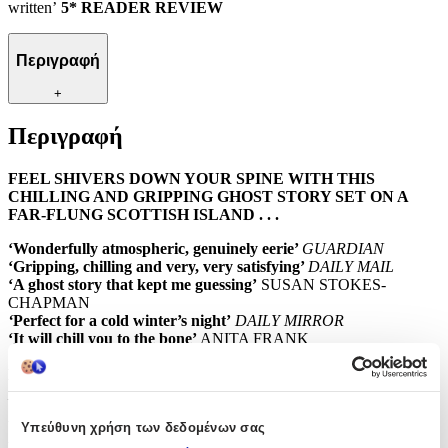
written’
5* READER REVIEW
Περιγραφή
+
Περιγραφή
FEEL SHIVERS DOWN YOUR SPINE WITH THIS
CHILLING AND GRIPPING GHOST STORY SET ON A
FAR-FLUNG SCOTTISH ISLAND . . .
‘Wonderfully atmospheric, genuinely eerie’
GUARDIAN
‘Gripping, chilling and very, very satisfying’
DAILY MAIL
‘A ghost story that kept me guessing’
SUSAN STOKES-
CHAPMAN
‘
Perfect for a cold winter’s night’
DAILY MIRROR
‘It will chill you to the bone’
ANITA FRANK
‘
If you’re looking for a chilling tale as we head towards
Halloween, you’ve found it’
HEAT
_________
When Elspeth arrives on a remote Scottish island to become nanny
Υπεύθυνη χρήση των δεδομένων σας
to a young child, she hopes to bond with her. Until she learns that,