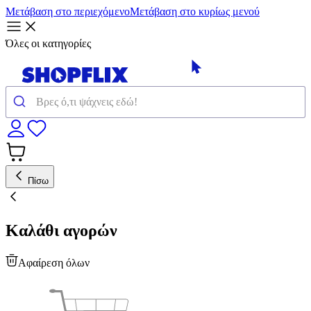
Μετάβαση στο περιεχόμενο
Μετάβαση στο κυρίως μενού
Όλες οι κατηγορίες
Πίσω
Καλάθι αγορών
Αφαίρεση όλων