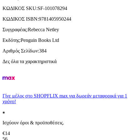
ΚΩΔΙΚΟΣ SKU
:
SF-101078294
ΚΩΔΙΚΟΣ ISBN
:
9781405950244
Συγγραφέας
:
Rebecca Netley
Εκδότης
:
Penguin Books Ltd
Αριθμός Σελίδων
:
384
Δες όλα τα χαρακτηριστικά
Γίνε μέλος στο SHOPFLIX max για δωρεάν μεταφορικά για 1
χρόνο!
Ισχύουν όροι & προϋποθέσεις.
€
14
56