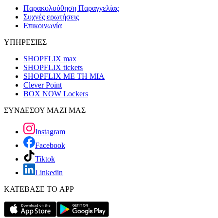
Παρακολούθηση Παραγγελίας
Συχνές ερωτήσεις
Επικοινωνία
ΥΠΗΡΕΣΙΕΣ
SHOPFLIX max
SHOPFLIX tickets
SHOPFLIX ΜΕ ΤΗ ΜΙΑ
Clever Point
BOX NOW Lockers
ΣΥΝΔΕΣΟΥ ΜΑΖΙ ΜΑΣ
Instagram
Facebook
Tiktok
Linkedin
ΚΑΤΕΒΑΣΕ ΤΟ APP