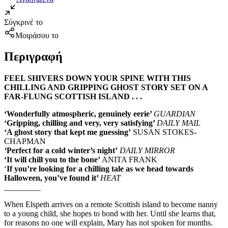
Σύγκρινέ το
Μοιράσου το
Περιγραφή
FEEL SHIVERS DOWN YOUR SPINE WITH THIS
CHILLING AND GRIPPING GHOST STORY SET ON A
FAR-FLUNG SCOTTISH ISLAND . . .
‘Wonderfully atmospheric, genuinely eerie’
GUARDIAN
‘Gripping, chilling and very, very satisfying’
DAILY MAIL
‘A ghost story that kept me guessing’
SUSAN STOKES-
CHAPMAN
‘
Perfect for a cold winter’s night’
DAILY MIRROR
‘It will chill you to the bone’
ANITA FRANK
‘
If you’re looking for a chilling tale as we head towards
Halloween, you’ve found it’
HEAT
_________
When Elspeth arrives on a remote Scottish island to become nanny
to a young child, she hopes to bond with her. Until she learns that,
for reasons no one will explain, Mary has not spoken for months.