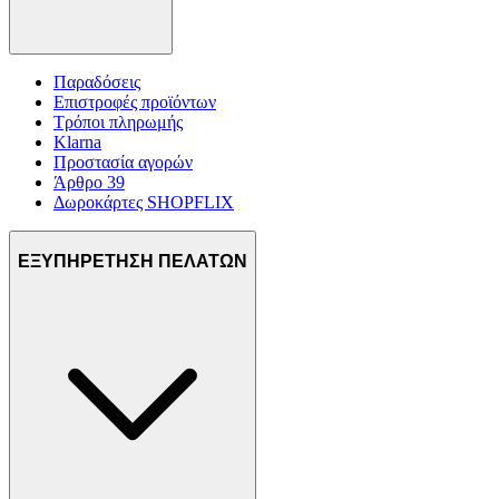
Παραδόσεις
Επιστροφές προϊόντων
Τρόποι πληρωμής
Klarna
Προστασία αγορών
Άρθρο 39
Δωροκάρτες SHOPFLIX
ΕΞΥΠΗΡΕΤΗΣΗ ΠΕΛΑΤΩΝ