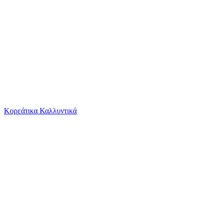
Το καλάθι είναι άδειο
Όλες οι κατηγορίες
Κορεάτικα Καλλυντικά
Ψάχνεις για δροσιά;
Charming Jade Linwood Solaris Paperback / sof...