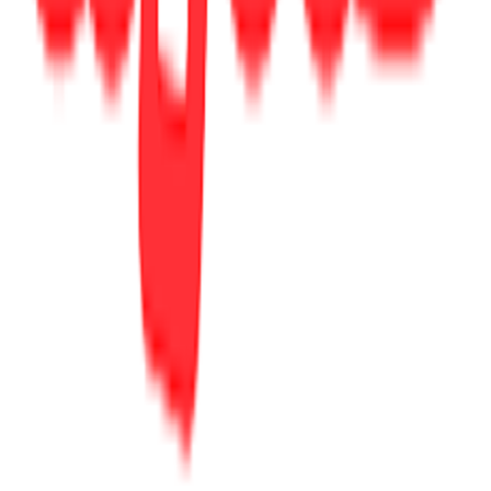
επιβεβαιώσει την αγορά τους.
Γράψου στο Νewsletter μας για νέα & προσφορές!
Εγγραφή
Πατώντας «Εγγραφή» αποδέχεσαι τους
όρους χρήσης
ΕΤΑΙΡΕΙΑ
Σχετικά με εμάς
Ευκαιρίες καριέρας
Συνεργαζόμενα καταστήματα
SHOPFLIX B2B
SHOPFLIX app
ONLINE ΑΓΟΡΕΣ