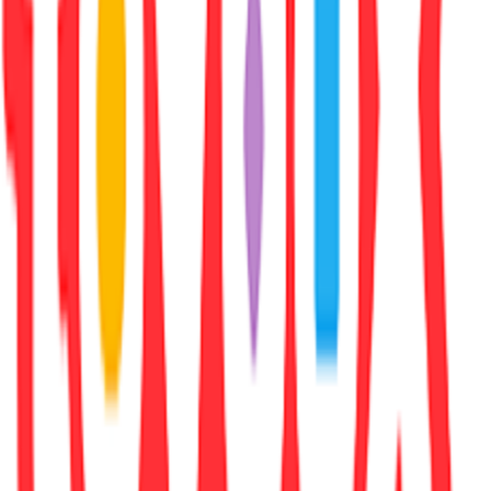
Χαρακτηριστικά
+
Χαρακτηριστικά
Συγγραφέας
:
Jade Linwood
Εκδότης
:
Solaris
Ημερομηνία Έκδοσης
:
20/07/2023
Αριθμός Σελίδων
:
336
Διαστάσεις
: