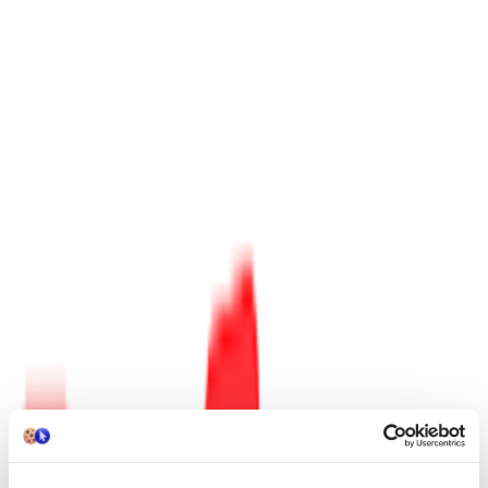
Προσθήκη στο καλάθι
Περιγραφή
Brave, Resourceful, Deceitful, Double-Crossing… Charming.
Prince Jean-Marc Charming Arundel, known to friends and enemies
alike as “Prince Charming,” is handsome, well-mannered, brave, a
peerless swordsman, a cunning tactician – and a liar, a con man and
a fraud. For years he has been travelling from one kingdom to the
next, rescuing endangered princesses and maidens, securing their
troths and his place in their fathers’ palaces, then looting their
treasuries and having it away before dawn.
Until a chance meeting of three of his victims – raven-haired Marie
Blanche de Neige, the sorceress Doctor Emilia Rapunzel and the
long-slumbering Bella Lucia dei’ Sogni – suggests a course of
revenge…
Περιγραφή
+