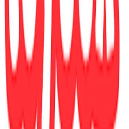
2.1x12.8x19.8
cm
Χαρτί Εξωφύλλου
:
Paperback / softback
Γλώσσα
:
Αγγλικά
ISBN
:
9781786188465
Αξιολογήσεις
Προς το παρόν δεν υπάρχουν άλλες αξιολογήσεις. Όταν
προστεθούν, θα εμφανιστούν εδώ.
Πώς υπολογίζεται η βαθμολογία
Η τελική βαθμολογία βασίζεται αποκλειστικά σε κριτικές χρηστών
που έχουν πραγματοποιήσει αγορά μέσω SHOPFLIX ή έχουν