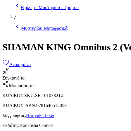
Θρίλερ - Μυστηρίου - Τρόμου
/
Μυστηρίου-Μεταφυσικά
SHAMAN KING Omnibus 2 (Vol. 
Αγαπημένα
Σύγκρινέ το
Μοιράσου το
ΚΩΔΙΚΟΣ SKU
:
SF-101078214
ΚΩΔΙΚΟΣ ISBN
:
9781646512058
Συγγραφέας
:
Hiroyuki Takei
Εκδότης
:
Kodansha Comics