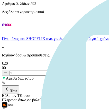
Αριθμός Σελίδων
:
592
Δες όλα τα χαρακτηριστικά
Γίνε μέλος στο SHOPFLIX max για δωρεάν μεταφορικά για 1 χρόνο
Ισχύουν όροι & προϋποθέσεις.
€
20
00
Άμεσα διαθέσιμο
Πίσω
Βάλε τον ΤΚ σου
Πλήρωσε όπως σε βολεύει
,
από
€
6,00
/
μήνα