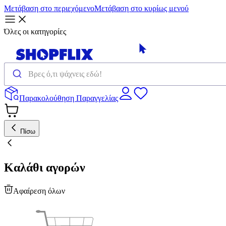
Μετάβαση στο περιεχόμενο
Μετάβαση στο κυρίως μενού
Όλες οι κατηγορίες
Παρακολούθηση Παραγγελίας
Πίσω
Καλάθι αγορών
Αφαίρεση όλων