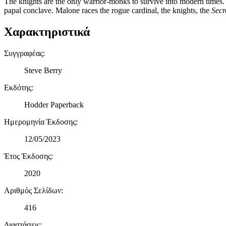
The knights are the only warrior-monks to survive into modern times. 
papal conclave. Malone races the rogue cardinal, the knights, the
Secr
Χαρακτηριστικά
Συγγραφέας
:
Steve Berry
Εκδότης
:
Hodder Paperback
Ημερομηνία Έκδοσης
:
12/05/2023
Έτος Έκδοσης
:
2020
Αριθμός Σελίδων
:
416
Διαστάσεις
: