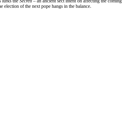
s lurks the
Secreti
– an ancient sect intent on affecting the coming
he election of the next pope hangs in the balance.