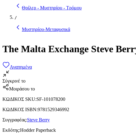
Θρίλερ - Μυστηρίου - Τρόμου
/
Μυστηρίου-Μεταφυσικά
The Malta Exchange Steve Berr
Αγαπημένα
Σύγκρινέ το
Μοιράσου το
ΚΩΔΙΚΟΣ SKU
:
SF-101078200
ΚΩΔΙΚΟΣ ISBN
:
9781529346992
Συγγραφέας
:
Steve Berry
Εκδότης
:
Hodder Paperback