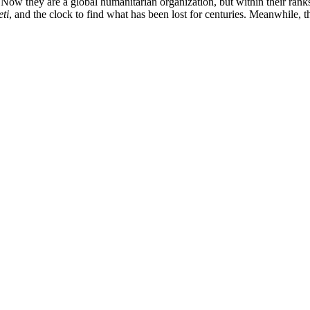
Now they are a global humanitarian organization, but within their rank
eti
, and the clock to find what has been lost for centuries. Meanwhile, t