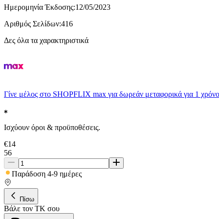
Ημερομηνία Έκδοσης
:
12/05/2023
Αριθμός Σελίδων
:
416
Δες όλα τα χαρακτηριστικά
Γίνε μέλος στο SHOPFLIX max για δωρεάν μεταφορικά για 1 χρόνο
Ισχύουν όροι & προϋποθέσεις.
€
14
56
Παράδοση 4-9 ημέρες
Πίσω
Βάλε τον ΤΚ σου