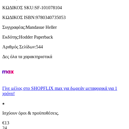
ΚΩΔΙΚΟΣ SKU
:
SF-101078104
ΚΩΔΙΚΟΣ ISBN
:
9780340735053
Συγγραφέας
:
Mandasue Heller
Εκδότης
:
Hodder Paperback
Αριθμός Σελίδων
:
544
Δες όλα τα χαρακτηριστικά
Γίνε μέλος στο SHOPFLIX max για δωρεάν μεταφορικά για 1
χρόνο!
Ισχύουν όροι & προϋποθέσεις.
€
13
24