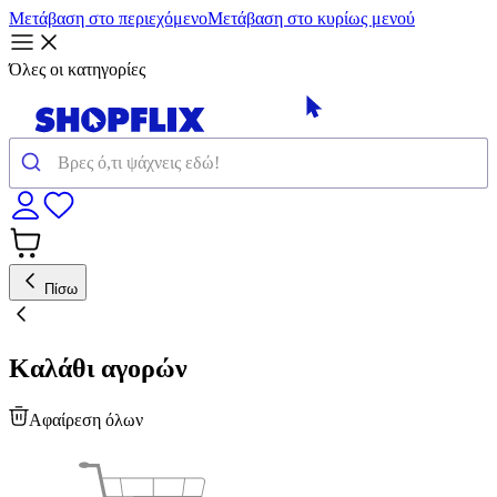
Μετάβαση στο περιεχόμενο
Μετάβαση στο κυρίως μενού
Όλες οι κατηγορίες
Πίσω
Καλάθι αγορών
Αφαίρεση όλων