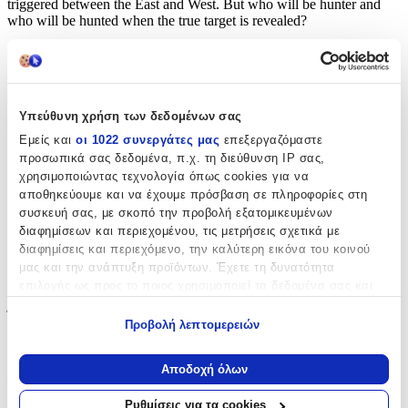
triggered between the East and West. But who will be hunter and
who will be hunted when the true target is revealed?
Continue the thrilling series with
The Guilty
.
Χαρακτηριστικά
Υπεύθυνη χρήση των δεδομένων σας
Συγγραφέας
:
Εμείς και
οι 1022 συνεργάτες μας
επεξεργαζόμαστε
προσωπικά σας δεδομένα, π.χ. τη διεύθυνση IP σας,
David Baldacci
χρησιμοποιώντας τεχνολογία όπως cookies για να
Εκδότης
:
αποθηκεύουμε και να έχουμε πρόσβαση σε πληροφορίες στη
συσκευή σας, με σκοπό την προβολή εξατομικευμένων
Pan Books
διαφημίσεων και περιεχομένου, τις μετρήσεις σχετικά με
διαφημίσεις και περιεχόμενο, την καλύτερη εικόνα του κοινού
Ημερομηνία Έκδοσης
:
μας και την ανάπτυξη προϊόντων. Έχετε τη δυνατότητα
28/03/2022
επιλογής ως προς το ποιος χρησιμοποιεί τα δεδομένα σας και
για ποιους σκοπούς.
Έτος Έκδοσης
:
Προβολή λεπτομερειών
Εάν μας επιτρέπετε, θα θέλαμε επίσης:
1113
Να συλλέξουμε πληροφορίες σχετικά με τη γεωγραφική
Αποδοχή όλων
Αριθμός Σελίδων
:
σας τοποθεσία, οι οποίες μπορεί να είναι ακριβείς σε
απόσταση μερικών μέτρων
Ρυθμίσεις για τα cookies
592