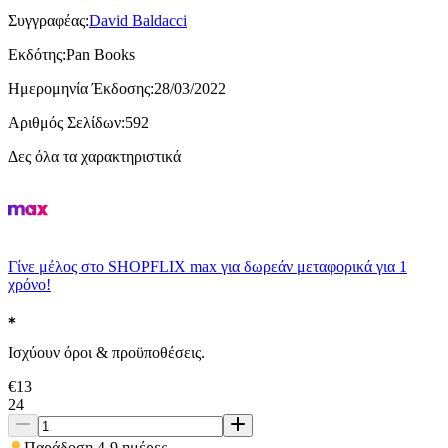
Συγγραφέας
:
David Baldacci
Εκδότης
:
Pan Books
Ημερομηνία Έκδοσης
:
28/03/2022
Αριθμός Σελίδων
:
592
Δες όλα τα χαρακτηριστικά
Γίνε μέλος στο SHOPFLIX max για δωρεάν μεταφορικά για 1
χρόνο!
Ισχύουν όροι & προϋποθέσεις.
€
13
24
Παράδοση 4-9 ημέρες