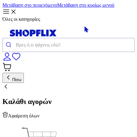
Μετάβαση στο περιεχόμενο
Μετάβαση στο κυρίως μενού
Όλες οι κατηγορίες
Πίσω
Καλάθι αγορών
Αφαίρεση όλων