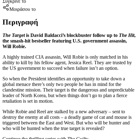
Σύγκρινέ το
Μοιράσου το
Περιγραφή
The Target
is David Baldacci’s blockbuster follow up to
The Hit
,
the smash-hit bestseller featuring U.S. government assassin,
Will Robie.
A highly trained CIA assassin, Will Robie is only matched in his
ability to kill by his fellow agent, Jessica Reel. They are trusted by
the US government to succeed when failure isn’t an option.
So when the President identifies an opportunity to take down a
global menace there’s only two people he has in mind for the
clandestine mission. Their target is the dangerous and unpredictable
leader of North Korea, but when things don’t go to plan a fierce
retaliation is set in motion.
While Robie and Reel are stalked by a new adversary – sent to
destroy the enemy at all costs – a deadly game of cat and mouse is
triggered between the East and West. But who will be hunter and
who will be hunted when the true target is revealed?
Continue the thrilling series with
The Guilty
.