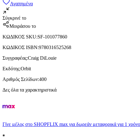
Αγαπημένα
Σύγκρινέ το
Μοιράσου το
ΚΩΔΙΚΟΣ SKU
:
SF-101077860
ΚΩΔΙΚΟΣ ISBN
:
9780316525268
Συγγραφέας
:
Craig DiLouie
Εκδότης
:
Orbit
Αριθμός Σελίδων
:
400
Δες όλα τα χαρακτηριστικά
Γίνε μέλος στο SHOPFLIX max για δωρεάν μεταφορικά για 1 χρόνο