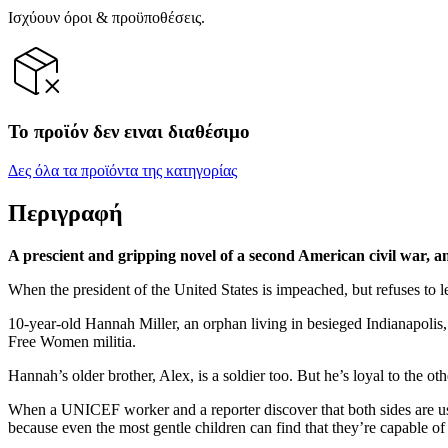
Ισχύουν όροι & προϋποθέσεις.
Το προϊόν δεν ειναι διαθέσιμο
Δες όλα τα προϊόντα της κατηγορίας
Περιγραφή
A prescient and gripping novel of a second American civil war, and
When the president of the United States is impeached, but refuses to le
10-year-old Hannah Miller, an orphan living in besieged Indianapolis, h
Free Women militia.
Hannah’s older brother, Alex, is a soldier too. But he’s loyal to the o
When a UNICEF worker and a reporter discover that both sides are usin
because even the most gentle children can find that they’re capable of h