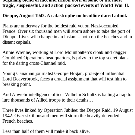
tragic, suspenseful, and action-packed events of World War II.
Dieppe, August 1942.
A catastrophe no headline dared admit.
Plans are underway for the boldest raid yet on Nazi-occupied
France. Over six thousand men will storm ashore to take the port of
Dieppe. Lives will change in an instant – both on the beaches and in
distant capitals.
Annie Wrenne, working at Lord Mountbatten’s cloak-and-dagger
Combined Operations headquarters, is privy to the top secret plans
for the daring cross-Channel raid.
Young Canadian journalist George Hogan, protege of influential
Lord Beaverbrook, faces a crucial assignment that will test him to
breaking point.
And Abwehr intelligence officer Wilhelm Schultz is baiting a trap to
lure thousands of Allied troops to their deaths…
Three lives linked by Operation Jubilee: the Dieppe Raid, 19 August
1942. Over six thousand men will storm the heavily defended
French beaches.
Less than half of them will make it back alive.