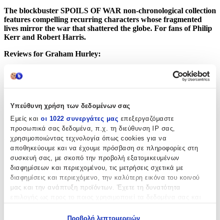
The blockbuster SPOILS OF WAR non-chronological collection
features compelling recurring characters whose fragmented
lives mirror the war that shattered the globe. For fans of Philip
Kerr and Robert Harris.
Reviews for Graham Hurley:
‘Historical fiction of a high order’
The Times
‘A penetrating, compelling, and skilfully vivid slice of historical
fiction’
LoveReading
‘Tense, absorbing and faultlessly plotted’
Sunday Times
‘Beautifully constructed… This is one of Hurley’s finest’
Daily Mail
Υπεύθυνη χρήση των δεδομένων σας
‘Capable and understated characterization’
Publishers Weekly
Εμείς και
οι 1022 συνεργάτες μας
επεξεργαζόμαστε
προσωπικά σας δεδομένα, π.χ. τη διεύθυνση IP σας,
Χαρακτηριστικά
χρησιμοποιώντας τεχνολογία όπως cookies για να
αποθηκεύουμε και να έχουμε πρόσβαση σε πληροφορίες στη
Συγγραφέας
:
συσκευή σας, με σκοπό την προβολή εξατομικευμένων
διαφημίσεων και περιεχομένου, τις μετρήσεις σχετικά με
Graham Hurley
διαφημίσεις και περιεχόμενο, την καλύτερη εικόνα του κοινού
μας και την ανάπτυξη προϊόντων. Έχετε τη δυνατότητα
Εκδότης
:
επιλογής ως προς το ποιος χρησιμοποιεί τα δεδομένα σας και
Head of Zeus — an Aries Book
για ποιους σκοπούς.
Προβολή λεπτομερειών