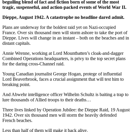
beguiling blend of fact and fiction born of some of the most
tragic, suspenseful, and action-packed events of World War II.
Dieppe, August 1942.
A catastrophe no headline dared admit.
Plans are underway for the boldest raid yet on Nazi-occupied
France. Over six thousand men will storm ashore to take the port of
Dieppe. Lives will change in an instant – both on the beaches and in
distant capitals.
Annie Wrenne, working at Lord Mountbatten’s cloak-and-dagger
Combined Operations headquarters, is privy to the top secret plans
for the daring cross-Channel raid.
Young Canadian journalist George Hogan, protege of influential
Lord Beaverbrook, faces a crucial assignment that will test him to
breaking point.
And Abwehr intelligence officer Wilhelm Schultz is baiting a trap to
lure thousands of Allied troops to their deaths…
Three lives linked by Operation Jubilee: the Dieppe Raid, 19 August
1942. Over six thousand men will storm the heavily defended
French beaches.
Less than half of them will make it back alive.