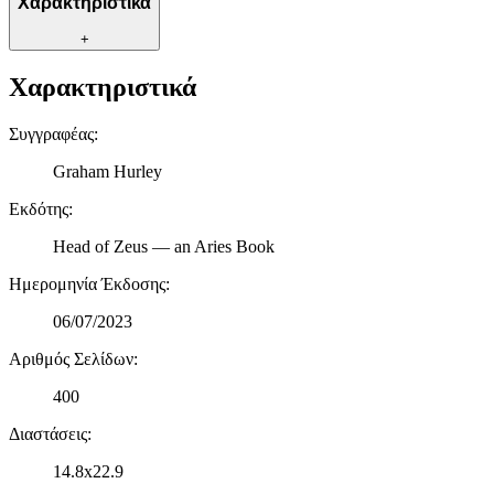
Χαρακτηριστικά
μας και την ανάπτυξη προϊόντων. Επίσης, κοινοποιούμε
πληροφορίες σχετικά με την από μέρους σας χρήση της
+
τοποθεσίας μας στους συνεργάτες μέσων κοινωνικής
δικτύωσης, διαφημίσεων και ανάλυσης.
Χαρακτηριστικά
Συγγραφέας
:
Graham Hurley
Εκδότης
:
Head of Zeus — an Aries Book
Ημερομηνία Έκδοσης
:
06/07/2023
Αριθμός Σελίδων
:
400
Διαστάσεις
:
14.8x22.9