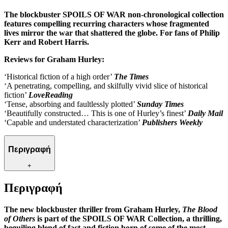
The blockbuster SPOILS OF WAR non-chronological collection
features compelling recurring characters whose fragmented
lives mirror the war that shattered the globe. For fans of Philip
Kerr and Robert Harris.
Reviews for Graham Hurley:
‘Historical fiction of a high order’
The Times
‘A penetrating, compelling, and skilfully vivid slice of historical
fiction’
LoveReading
‘Tense, absorbing and faultlessly plotted’
Sunday Times
‘Beautifully constructed… This is one of Hurley’s finest’
Daily Mail
‘Capable and understated characterization’
Publishers Weekly
Περιγραφή
+
Περιγραφή
The new blockbuster thriller from Graham Hurley,
The Blood
of Others
is part of the SPOILS OF WAR Collection, a thrilling,
beguiling blend of fact and fiction born of some of the most