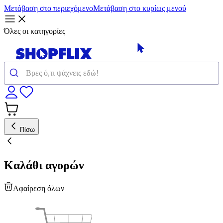
Μετάβαση στο περιεχόμενο
Μετάβαση στο κυρίως μενού
Όλες οι κατηγορίες
Πίσω
Καλάθι αγορών
Αφαίρεση όλων